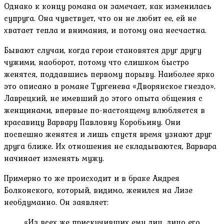
Однако к концу романа он замечает, как изменилась
супруга. Она чувствует, что он не любит ее, ей не
хватает тепла и внимания, и потому она несчастна.
Бывают случаи, когда герои становятся друг другу
чужими, наоборот, потому что слишком быстро
женятся, поддавшись первому порыву. Наиболее ярко
это описано в романе Тургенева «Дворянское гнездо».
Лаврецкий, не имевший до этого опыта общения с
женщинами, впервые по-настоящему влюбляется в
красавицу Варвару Павловну Коробьину. Они
поспешно женятся и лишь спустя время узнают друг
друга ближе. Их отношения не складываются, Варвара
начинает изменять мужу.
Примерно то же происходит и в браке Андрея
Болконского, который, видимо, женился на Лизе
необдуманно. Он заявляет:
«Из всех же прискучивших ему лиц, лицо его