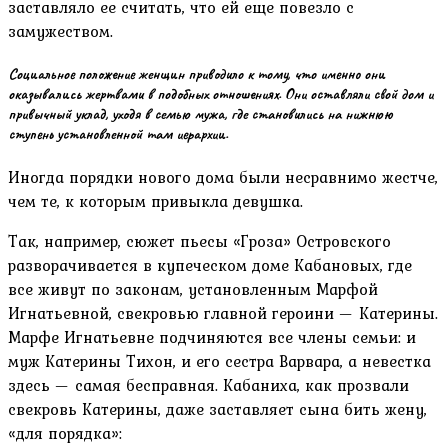
заставляло ее считать, что ей еще повезло с
замужеством.
Социальное положение женщин приводило к тому, что именно они
оказывались жертвами в подобных отношениях. Они оставляли свой дом и
привычный уклад, уходя в семью мужа, где становились на нижнюю
ступень установленной там иерархии.
Иногда порядки нового дома были несравнимо жестче,
чем те, к которым привыкла девушка.
Так, например, сюжет пьесы «Гроза» Островского
разворачивается в купеческом доме Кабановых, где
все живут по законам, установленным Марфой
Игнатьевной, свекровью главной героини — Катерины.
Марфе Игнатьевне подчиняются все члены семьи: и
муж Катерины Тихон, и его сестра Варвара, а невестка
здесь — самая бесправная. Кабаниха, как прозвали
свекровь Катерины, даже заставляет сына бить жену,
«для порядка»: