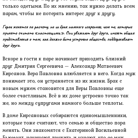
только одетыми. По их мнению, так нужно делать всем
парам, чтобы не потерять интерес друг к другу.
Герои женятся по расчету, но их брак намного искреннее, чем те, которые
принято считать «настоящими». Они уважают друг друга, имеют общие
представления о том, как должно быть устроено общество, поддерживают
друг друга.
Вскоре в гости к паре начинает приходить близкий
друг Дмитрия Сергеевича — Александр Матвеевич
Кирсанов. Вера Павловна влюбляется в него. Когда муж
понимает это, он устраняется из их жизни. Брак с
новым мужем становится для Веры Павловны еще
более счастливым. Всё в их доме устроено точно так
же, но между супругами намного больше теплоты.
В доме Кирсановых собираются единомышленники,
которые тоже считают, что семью и общество пора
менять. Они знакомятся с Екатериной Васильевной
Бьюмонт, начинают дружить и узнают, что ее муж,