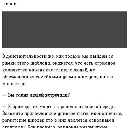
жизни.
Читать статью
Выстраивание партнерских
отношений ДОУ с родителями с целью
оптимизации детско-родительских отношений как
условие личностного развития ребенка
В действительности же, как только мы выйдем за
рамки этого шаблона, окажется, что есть огромное
количество вполне счастливых людей, не
обремененных семейными узами и не ушедших в
монастырь.
— Вы таких людей встречали?
— К примеру, их много в преподавательской среде.
Возьмите православные университеты, иконописные,
регентские школы: кто в них является основными
столпами? Как правило, одинокие незамужние