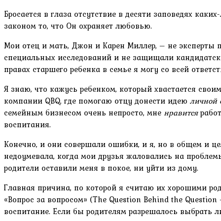
Бросается в глаза отсутствие в десяти заповедях каки
законом то, что Он охраняет любовью.
Мои отец и мать, Джон и Карен Миллер, – не эксперты 
специальных исследований и не защищали кандидатских
правах старшего ребенка в семье я могу со всей ответс
Я знаю, что кажусь ребенком, который хвастается своим
компании QBQ, где помогаю отцу донести идею
личной 
семейным бизнесом очень непросто, мне
нравится
работ
воспитания.
Конечно, и они совершали ошибки, и я, но в общем и ц
недоумевала, когда мои друзья жаловались на проблемы
родители оставили меня в покое, ни уйти из дому.
Главная причина, по которой я считаю их хорошими ро
«Вопрос за вопросом» (The Question Behind the Questio
воспитание. Если бы родителям разрешалось выбрать л