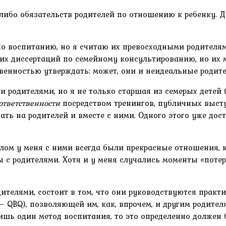
х-либо обязательств родителей по отношению к ребенку.
по воспитанию, но я считаю их превосходными родителям
 диссертаций по семейному консультированию, но их м
твенностью утверждать: может, они и неидеальные родите
и родителями, но я не только старшая из семерых детей 
ответственности
посредством тренингов, публичных высту
ать на родителей и вместе с ними. Одного этого уже до
елом у меня с ними всегда были прекрасные отношения, к
 с родителями. Хотя и у меня случались моменты «потери
дителями, состоит в том, что они руководствуются прак
n – QBQ), позволяющей им, как, впрочем, и другим родит
ишь один метод воспитания, то это определенно должен 