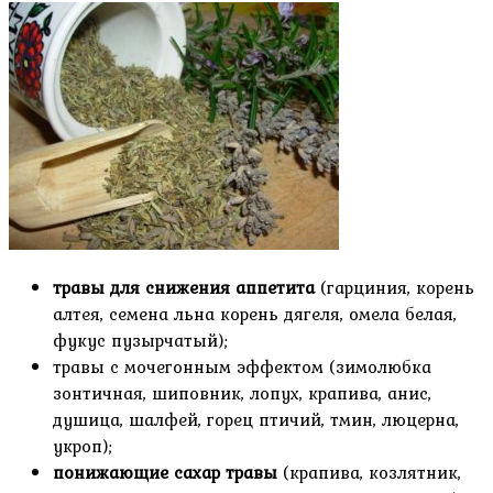
травы для снижения аппетита
(гарциния, корень
алтея, семена льна корень дягеля, омела белая,
фукус пузырчатый);
травы с мочегонным эффектом (зимолюбка
зонтичная, шиповник, лопух, крапива, анис,
душица, шалфей, горец птичий, тмин, люцерна,
укроп);
понижающие сахар травы
(крапива, козлятник,