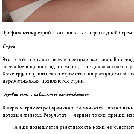
Профилактику стрий стоит начать с первых дней береме
Стрии
Это не что иное, как всем известные растяжки. В перио
расслабляюще на гладкие мышцы, не давая матке сокра
Коже трудно угнаться за стремительно растущими объем
перерастяжения появляются стрии.
Угревая сыпь и повышенное потоотделение
В первом триместре беременности меняется соотношение
потовые железы. Результат — черные точки, прыщи, из
А еще повышается реактивность кожи, ее чувстви