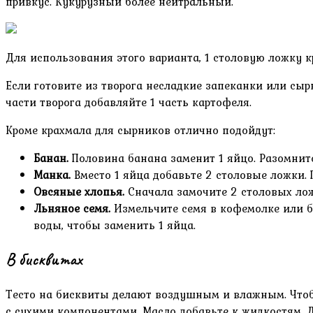
привкус. Кукурузный более нейтральный.
Для использования этого варианта, 1 столовую ложку к
Если готовите из творога несладкие запеканки или сыр
части творога добавляйте 1 часть картофеля.
Кроме крахмала для сырников отлично подойдут:
Банан.
Половина банана заменит 1 яйцо. Разомните
Манка.
Вместо 1 яйца добавьте 2 столовые ложки. 
Овсяные хлопья.
Сначала замочите 2 столовых лож
Льняное семя.
Измельчите семя в кофемолке или бл
воды, чтобы заменить 1 яйца.
В бисквитах
Тесто на бисквиты делают воздушным и влажным. Чтобы
с сухими компонентами. Масло добавьте к жидкостям. 