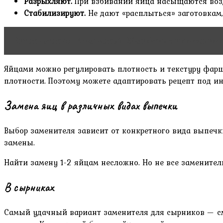
Разрыхляют.
При взбивании яйца насыщаются возд
Стабилизируют.
Не дают «расплыться» заготовкам,
Читать статью
Игольчатый RF-лифтинг: инновацион
Яйцами можно регулировать плотность и текстуру фарш
плотности. Поэтому можете адаптировать рецепт под и
Замена яиц в различных видах выпечки
Выбор заменителя зависит от конкретного вида выпечки
замены.
Найти замену 1-2 яйцам несложно. Но не все заменители
В сырниках
Самый удачный вариант заменителя для сырников — см