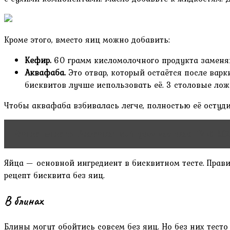
Кроме этого, вместо яиц можно добавить:
Кефир.
60 грамм кисломолочного продукта заменяю
Аквафаба.
Это отвар, который остаётся после варк
бисквитов лучше использовать её. 3 столовые лож
Чтобы аквафаба взбивалась легче, полностью её остуди
Читать статью
Растительный уход для тела YVES RO
Яйца — основной ингредиент в бисквитном тесте. Прав
рецепт бисквита без яиц.
В блинах
Блины могут обойтись совсем без яиц. Но без них тест