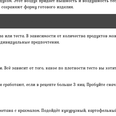
ухом. Этот воздух придаёт пышность и воздушность тес
 сохраняют форму готового изделия.
ная методика омоложения кожи
а или теста. В зависимости от количества продуктов мо
ндивидуальные предпочтения.
. Всё зависит от того, какое по плотности тесто вы хот
 сработают, если в рецепте больше 3 яиц. Пробуйте сна
етана с крахмалом. Подойдёт кукурузный, картофельны