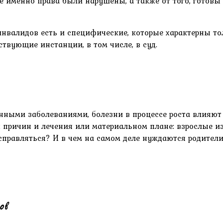
е именно права были нарушены, а также от того, готовы 
инвалидов есть и специфические, которые характерны тол
твующие инстанции, в том числе, в суд.
нными заболеваниями, болезни в процессе роста влияют
 причин и лечения или материальном плане: взрослые и
 справляться? И в чем на самом деле нуждаются родител
ов