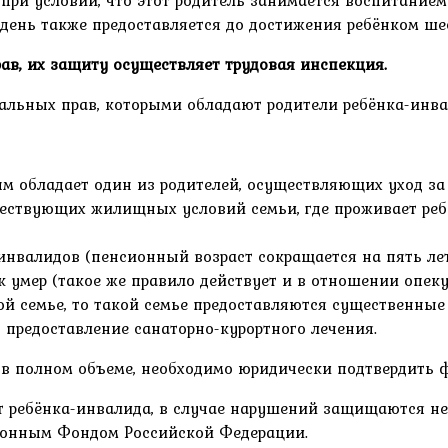
при условии, что этот родитель занимается воспитание
день также предоставляется до достижения ребёнком шес
ав, их защиту осуществляет трудовая инспекция.
альных прав, которыми обладают родители ребёнка-инва
м обладает один из родителей, осуществляющих уход за
ствующих жилищных условий семьи, где проживает ребё
инвалидов (пенсионный возраст сокращается на пять лет
ок умер (такое же правило действует и в отношении опеку
ой семье, то такой семье предоставляются существенны
 предоставление санаторно-курортного лечения.
а в полном объеме, необходимо юридически подтвердить
т ребёнка-инвалида, в случае нарушений защищаются не
ионным Фондом Российской Федерации.