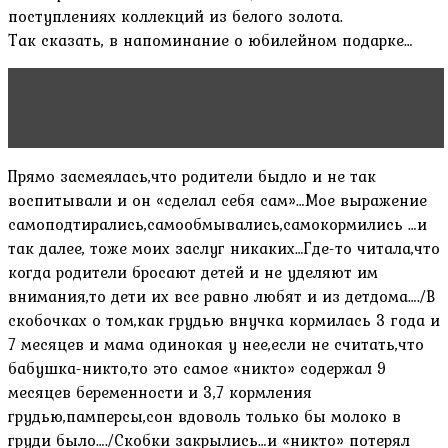
поступлениях коллекций из белого золота.
Так сказать, в напоминание о юбилейном подарке…
Читать статью
Ваше величество, или как влюбить
мужчину-Льва
Прямо засмеялась,что родители быдло и не так
воспитывали и он «сделал себя сам»…Мое выражение
самоподтирались,самообмывались,самокормились …и
так далее, тоже моих заслуг никаких…Где-то читала,что
когда родители бросают детей и не уделяют им
внимания,то дети их все равно любят и из детдома…./В
скобочках о том,как грудью внучка кормилась 3 года и
7 месяцев и мама одинокая у нее,если не считать,что
бабушка-никто,то это самое «никто» содержал 9
месяцев беременности и 3,7 кормления
грудью,памперсы,сон вдоволь только бы молоко в
груди было…./Скобки закрылись…и «никто» потерял