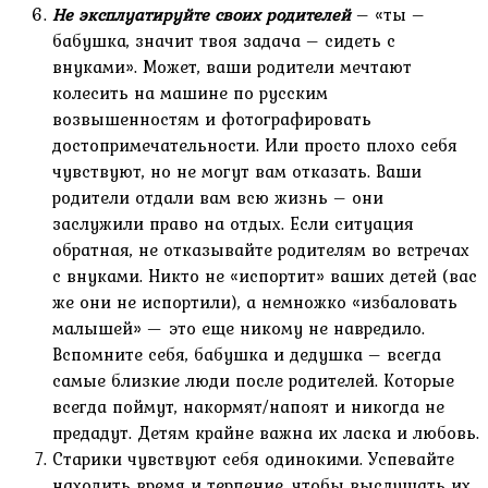
Не эксплуатируйте своих родителей
– «ты –
бабушка, значит твоя задача – сидеть с
внуками». Может, ваши родители мечтают
колесить на машине по русским
возвышенностям и фотографировать
достопримечательности. Или просто плохо себя
чувствуют, но не могут вам отказать. Ваши
родители отдали вам всю жизнь – они
заслужили право на отдых. Если ситуация
обратная, не отказывайте родителям во встречах
с внуками. Никто не «испортит» ваших детей (вас
же они не испортили), а немножко «избаловать
малышей» — это еще никому не навредило.
Вспомните себя, бабушка и дедушка – всегда
самые близкие люди после родителей. Которые
всегда поймут, накормят/напоят и никогда не
предадут. Детям крайне важна их ласка и любовь.
Старики чувствуют себя одинокими. Успевайте
находить время и терпение, чтобы выслушать их