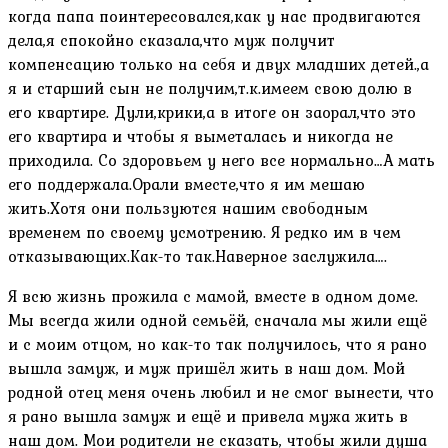
когда папа поинтересовался,как у нас продвигаются
дела,я спокойно сказала,что муж получит
компенсацию только на себя и двух младших детей.,а
я и старший сын не получим,т.к.имеем свою долю в
его квартире. Дули,крики,а в итоге он заорал,что это
его квартира и чтобы я выметалась и никогда не
приходила. Со здоровьем у него все нормально…А мать
его поддержала.Орали вместе,что я им мешаю
жить.Хотя они пользуются нашим свободным
временем по своему усмотрению. Я редко им в чем
отказывающих.Как-то так.Наверное заслужила….
Я всю жизнь прожила с мамой, вместе в одном доме.
Мы всегда жили одной семьёй, сначала мы жили ещё
и с моим отцом, но как-то так получилось, что я рано
вышла замуж, и муж пришёл жить в наш дом. Мой
родной отец меня очень любил и не смог вынести, что
я рано вышла замуж и ещё и привела мужа жить в
наш дом. Мои родители не сказать, чтобы жили душа