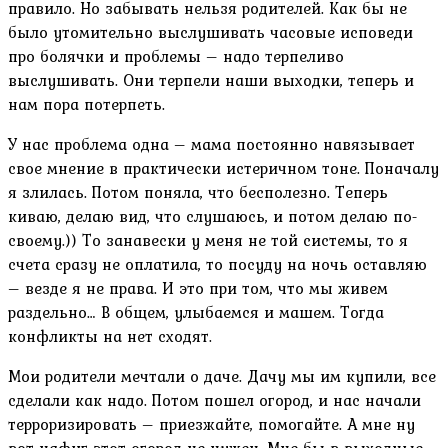
правило. Но забывать нельзя родителей. Как бы не
было утомительно выслушивать часовые исповеди
про болячки и проблемы – надо терпеливо
выслушивать. Они терпели наши выходки, теперь и
нам пора потерпеть.
У нас проблема одна – мама постоянно навязывает
свое мнение в практически истеричном тоне. Поначалу
я злилась. Потом поняла, что бесполезно. Теперь
киваю, делаю вид, что слушаюсь, и потом делаю по-
своему.)) То занавески у меня не той системы, то я
счета сразу не оплатила, то посуду на ночь оставляю
– везде я не права. И это при том, что мы живем
раздельно… В общем, улыбаемся и машем. Тогда
конфликты на нет сходят.
Мои родители мечтали о даче. Дачу мы им купили, все
сделали как надо. Потом пошел огород, и нас начали
терроризировать – приезжайте, помогайте. А мне ну
вот нафиг этот огород не нужен. Мне бы в выходные –