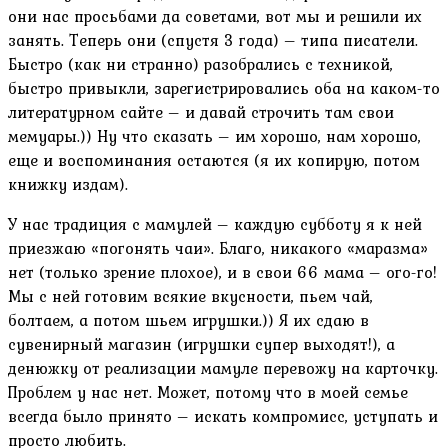
они нас просьбами да советами, вот мы и решили их
занять. Теперь они (спустя 3 года) – типа писатели.
Быстро (как ни странно) разобрались с техникой,
быстро привыкли, зарегистрировались оба на каком-то
литературном сайте – и давай строчить там свои
мемуары.)) Ну что сказать – им хорошо, нам хорошо,
еще и воспоминания остаются (я их копирую, потом
книжку издам).
У нас традиция с мамулей – каждую субботу я к ней
приезжаю «погонять чаи». Благо, никакого «маразма»
нет (только зрение плохое), и в свои 66 мама – ого-го!
Мы с ней готовим всякие вкусности, пьем чай,
болтаем, а потом шьем игрушки.)) Я их сдаю в
сувенирный магазин (игрушки супер выходят!), а
денюжку от реализации мамуле перевожу на карточку.
Проблем у нас нет. Может, потому что в моей семье
всегда было принято – искать компромисс, уступать и
просто любить.