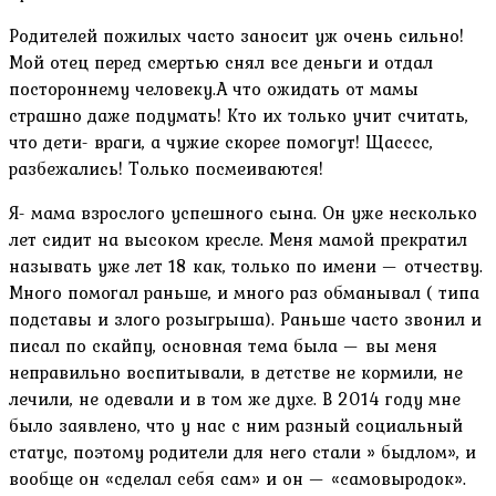
Родителей пожилых часто заносит уж очень сильно!
Мой отец перед смертью снял все деньги и отдал
постороннему человеку.А что ожидать от мамы
страшно даже подумать! Кто их только учит считать,
что дети- враги, а чужие скорее помогут! Щасссс,
разбежались! Только посмеиваются!
Я- мама взрослого успешного сына. Он уже несколько
лет сидит на высоком кресле. Меня мамой прекратил
называть уже лет 18 как, только по имени — отчеству.
Много помогал раньше, и много раз обманывал ( типа
подставы и злого розыгрыша). Раньше часто звонил и
писал по скайпу, основная тема была — вы меня
неправильно воспитывали, в детстве не кормили, не
лечили, не одевали и в том же духе. В 2014 году мне
было заявлено, что у нас с ним разный социальный
статус, поэтому родители для него стали » быдлом», и
вообще он «сделал себя сам» и он — «самовыродок».