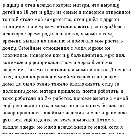
в душу и отец всегда говорил матери, что выращу
детей до 18 лет и уйду из семьи и наверное отправной
точкой стало моё замужество, отец ушёл к другой
женщине, а я с мужем остались жить у матери.Через
некоторое время родилась дочка, а мама к тому
времени вышла на пенсию и помогала мне растить
дочку. Семейные отношения с моим мужем не
сложились, наверное как и у большинства, муж пил,
занимался рукоприкладством и через 6 лет мы
развелись.Так мы о остались я мама и дочка. Да ещё и
отец подал на развод с моей матерью и на раздел
дома, да было очень тяжело выплачивать отцу за
половину дома, матери пришлось пойти работать, я
тоже работала на 2-х работах, ночами вместе с мамой
ещё успевали шить, а мама по выходным бегала на
базар продавать швейные изделия, я ещё и успевала
учиться, ещё и дочка во всём помогала. Потом я
вышла замуж, но мама всегда жила со мной, хотя я
тоже пыталась выдать несколько раз замуж, но она