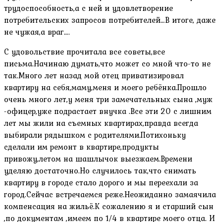
трудоспособность,а с ней и удовлетворение
потребительских запросов потребителей…В итоге, даже
не чужая,а враг….
С удовольствие прочитала все советы,все
письма.Начинаю думать,что может со мной что-то не
так.Много лет назад мой отец приватизировал
квартиру на себя,маму,меня и моего ребёнка.Прошло
очень много лет,у меня три замечательных сына ,муж
-офицер,уже подрастает внучка .Все эти 20 с лишним
лет мы жили на съемных квартирах,правда всегда
выбирали рядышком с родителями.Потихоньку
сделали им ремонт в квартире,продукты
привожу,летом на шашлычок выезжаем.Времени
уделяю достаточно.Но случилось так,что снимать
квартиру в городе стало дорого и мы переехали за
город.Сейчас встречаемся реже.Неожиданно замаячила
компенсация на жильё.К сожалению я и старший сын
,по документам ,имеем по 1/4 в квартире моего отца. И