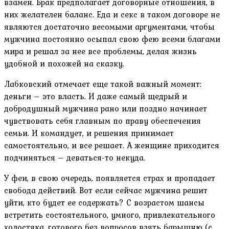
взамен. Брак предполагает договорные отношения, в
них желателен баланс. Еда и секс в таком договоре не
являются достаточно весомыми аргументами, чтобы
мужчина постоянно осыпал свою фею всеми благами
мира и решал за нее все проблемы, делая жизнь
удобной и похожей на сказку.
Лабковский отмечает еще такой важный момент:
деньги – это власть. И даже самый щедрый и
добродушный мужчина рано или поздно начинает
чувствовать себя главным по праву обеспечения
семьи. И командует, и решения принимает
самостоятельно, и все решает. А женщине приходится
подчиняться – деваться-то некуда.
У феи, в свою очередь, появляется страх и пропадает
свобода действий. Вот если сейчас мужчина решит
уйти, кто будет ее содержать? С возрастом шансы
встретить состоятельного, умного, привлекательного
холостяка, готового без вопросов взять барышню (с