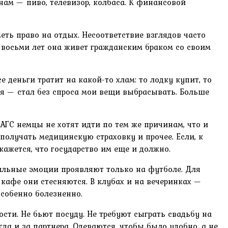
ам — пиво, телевизор, колбаса. К финансовой
ть право на отдых. Несоответствие взглядов часто
е восьми лет она живет гражданским браком со своим
е деньги тратит на какой-то хлам: то лодку купит, то
ся — стал без спроса мои вещи выбрасывать. Больше
ЗАГС немцы не хотят идти по тем же причинам, что и
 получать медицинскую страховку и прочее. Если, к
кажется, что государство им еще и должно.
сильные эмоции проявляют только на футболе. Для
 кафе они стесняются. В клубах и на вечеринках —
собенно болезненно.
сти. Не бьют посуду. Не требуют сыграть свадьбу на
да и за партнера. Одеваются, чтобы было удобно, а не