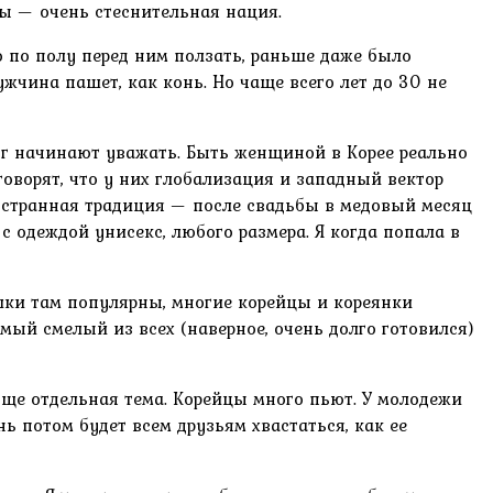
ы — очень стеснительная нация.
о по полу перед ним ползать, раньше даже было
жчина пашет, как конь. Но чаще всего лет до 30 не
руг начинают уважать. Быть женщиной в Корее реально
 говорят, что у них глобализация и западный вектор
а странная традиция — после свадьбы в медовый месяц
 одеждой унисекс, любого размера. Я когда попала в
шки там популярны, многие корейцы и кореянки
мый смелый из всех (наверное, очень долго готовился)
обще отдельная тема. Корейцы много пьют. У молодежи
ь потом будет всем друзьям хвастаться, как ее