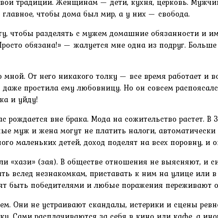
ои традиции. Женщинам — дети, кухня, церковь. Мужчин
главное, чтобы дома был мир, а у них — свобода.
у, чтобы разделять с мужем домашние обязанности и име
Просто обязана!» — жалуется мне одна из подруг. Больш
 мной. От него никакого толку — все время работает и вс
 даже простила ему любовницу. Но он совсем распоясал
ка и уйду!
с рождается вне брака. Мода на сожительство растет. В 
нные муж и жена могут не платить налоги, автоматически
ого маленьких детей, доход поделят на всех поровну, и о
ли «хази» (зая). В обществе отношения не выясняют, и 
ать вслед незнакомкам, приставать к ним на улице или в
бят быть победителями и любые поражения переживают о
м. Они не устраивают скандалы, истерики и сцены ревно
у. Сами расплачиваются за себя в кино или кафе, а иног