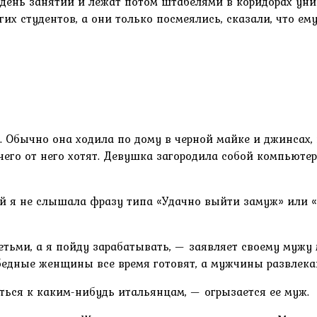
ень занятий и лежат потом штабелями в коридорах униве
гих студентов, а они только посмеялись, сказали, что ему
. Обычно она ходила по дому в черной майке и джинсах, 
, чего от него хотят. Девушка загородила собой компьют
 я не слышала фразу типа «Удачно выйти замуж» или «Н
тьми, а я пойду зарабатывать, — заявляет своему мужу м
 бедные женщины все время готовят, а мужчины развлека
аться к каким-нибудь итальянцам, — огрызается ее муж.