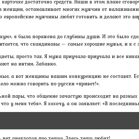
карточке достаточно средств. Наши в этом плане сговорч
 за женщин, останавливает многих мужчин от налаживани
что европейские мужчины любят готовить и делают это ви
кум», я была поражена до глубины души. И это было сдел
читается, что скандинавы — самые хорошие мужья, и я с 
цветы, просто так. Я мужа приучала-приучала и все ника
вают на интим. Забавно.
ные, а вот женщины нашим конкуренцию не составят. Е
ело можно говорить по-русски «привет!».
ой пары, что общение зачастую происходит на разных я
то у меня тебя». Я хохочу, а он заявляет: «В последнинь
блокада или развитие?
ь нет анекдотов про тещу». Здесь тещу любят!