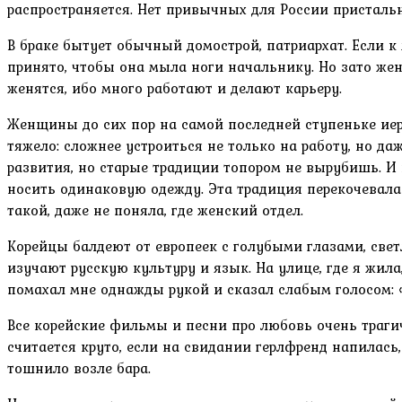
распространяется. Нет привычных для России присталь
В браке бытует обычный домострой, патриархат. Если 
принято, чтобы она мыла ноги начальнику. Но зато жен
женятся, ибо много работают и делают карьеру.
Женщины до сих пор на самой последней ступеньке иер
тяжело: сложнее устроиться не только на работу, но да
развития, но старые традиции топором не вырубишь. И
носить одинаковую одежду. Эта традиция перекочевала 
такой, даже не поняла, где женский отдел.
Корейцы балдеют от европеек с голубыми глазами, све
изучают русскую культуру и язык. На улице, где я жила
помахал мне однажды рукой и сказал слабым голосом: 
Все корейские фильмы и песни про любовь очень трагич
считается круто, если на свидании герлфренд напилась,
тошнило возле бара.