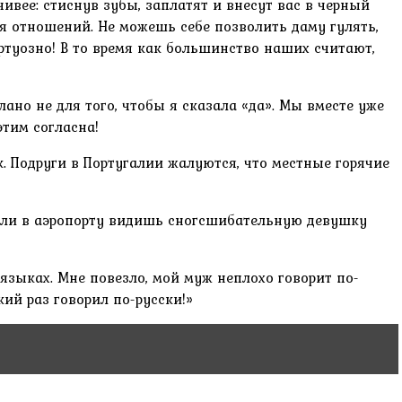
ивее: стиснув зубы, заплатят и внесут вас в черный
я отношений. Не можешь себе позволить даму гулять,
ртуозно! В то время как большинство наших считают,
ано не для того, чтобы я сказала «да». Мы вместе уже
этим согласна!
к. Подруги в Португалии жалуются, что местные горячие
сли в аэропорту видишь сногсшибательную девушку
зыках. Мне повезло, мой муж неплохо говорит по-
кий раз говорил по-русски!»