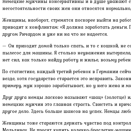
Немецкие мужчины консервативны и в душе уважают св
несостоятельности своих жен они относятся нормально, 
Женщины, наоборот, стремятся поскорее выйти на работ
приводит к конфликтам: «Я должна заработать деньги. 
другом Ричардом и уже ни на что не надеется.
— Он приходит домой только спать, и то с кошкой, не со
пылесос для машины. Я столько неуважения вытерпела,
нет сил, как только найду работу и жилье, возьму ребен
По статистике, каждый третий ребенок в Германии сейча
везде, хотя государство старается это исправить. Зако
примеру, муж хорошо зарабатывает, но у него жена и мн
Друг друга немцы ласково называют «шац» (золотце) и
немецких мужчин это главная страсть. Свистеть и крич
другое дело. Здесь больше шансов на успех. Немцы лю
Женщины тоже стараются держать чувства под контроле
Мальдивах. Не просят купить колечко-браслетик-машинк