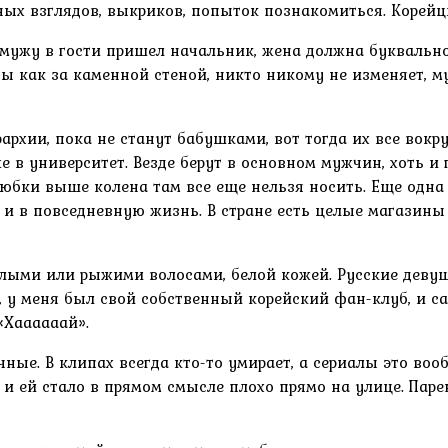
ных взглядов, выкриков, попыток познакомиться. Корейц
к мужу в гости пришел начальник, жена должна буквальн
ы как за каменной стеной, никто никому не изменяет, му
архии, пока не станут бабушками, вот тогда их все вок
же в университет. Везде берут в основном мужчин, хоть и
 юбки выше колена там все еще нельзя носить. Еще одн
и в повседневную жизнь. В стране есть целые магазины с
тлыми или рыжими волосами, белой кожей. Русские деву
, у меня был свой собственный корейский фан-клуб, и са
«Хаааааай».
ные. В клипах всегда кто-то умирает, а сериалы это во
 и ей стало в прямом смысле плохо прямо на улице. Парен