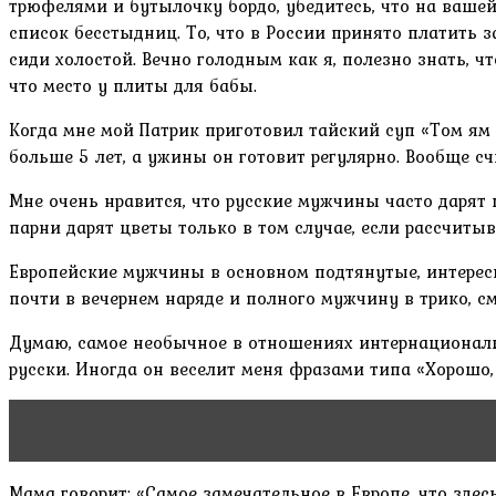
трюфелями и бутылочку бордо, убедитесь, что на вашей 
список бесстыдниц. То, что в России принято платить
сиди холостой. Вечно голодным как я, полезно знать, 
что место у плиты для бабы.
Когда мне мой Патрик приготовил тайский суп «Том ям 
больше 5 лет, а ужины он готовит регулярно. Вообще с
Мне очень нравится, что русские мужчины часто дарят 
парни дарят цветы только в том случае, если рассчиты
Европейские мужчины в основном подтянутые, интерес
почти в вечернем наряде и полного мужчину в трико, см
Думаю, самое необычное в отношениях интернациональн
русски. Иногда он веселит меня фразами типа «Хорошо, ч
Читать статью
Совместимость Водолеев и Тельцов: 
Мама говорит: «Самое замечательное в Европе, что здес