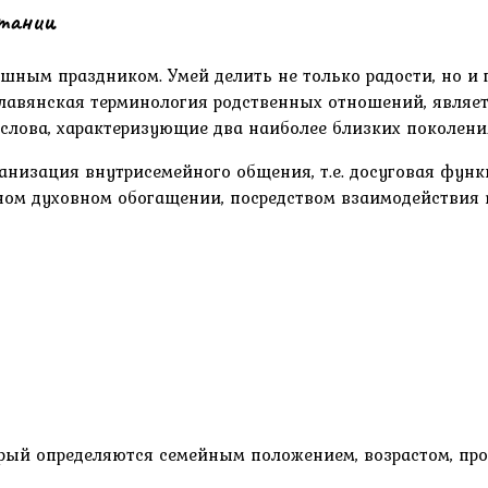
итании
ным праздником. Умей делить не только радости, но и го
лавянская терминология родственных отношений, являетс
 это слова, характеризующие два наиболее близких поколе
низация внутрисемейного общения, т.е. досуговая функц
ном духовном обогащении, посредством взаимодействия 
торый определяются семейным положением, возрастом, пр