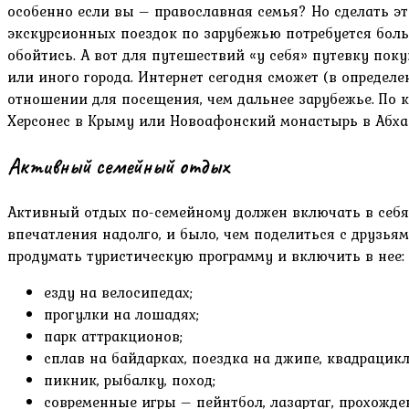
особенно если вы – православная семья? Но сделать эт
экскурсионных поездок по зарубежью потребуется больш
обойтись. А вот для путешествий «у себя» путевку пок
или иного города. Интернет сегодня сможет (в опреде
отношении для посещения, чем дальнее зарубежье. По кр
Херсонес в Крыму или Новоафонский монастырь в Абх
Активный семейный отдых
Активный отдых по-семейному должен включать в себя
впечатления надолго, и было, чем поделиться с друзьям
продумать туристическую программу и включить в нее:
езду на велосипедах;
прогулки на лошадях;
парк аттракционов;
сплав на байдарках, поездка на джипе, квадрацикл
пикник, рыбалку, поход;
современные игры – пейнтбол, лазартаг, прохожден