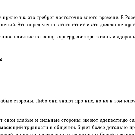
е нужно т.к. это требует достаточно много времени. В Р
нений. Это определенно этого стоит и это далеко не пуст
нное влияние на вашу карьеру, личную жизнь и здоровь
с
абые стороны. Либо они знают про них, но не в том клю
ет свои слабые и сильные стороны, имеют адекватную са
ытывающий трудности в общении, будет более детально п
чей, но после определенных успехов вы будете все чаще