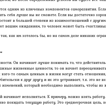
тся одним из ключевых компонентов саморазвития. Есл
ать себя лучше вы не сможете. Если вы достаточно хорошо
состоит в большей степени из взаимоотношений с други
вуют вашим ожиданиям, то человек может быть счастлив
ак, как им хотелось бы, но на самом деле никаких огра
ем
ности. Он начинает лучше понимать то, что действитель
 важные жизненные ценности, то он начнет переоценива
кого-то самым ценным в жизни могут стать отношения, 
ительски к друг другу и их это устраивает, т.к. это не в
изменений, который необходимо выполнить, чтобы их ж
й начинает исполняться. К примеру, можно взять работу.
енно покидать текущую работу. Это среднесрочная цель, 