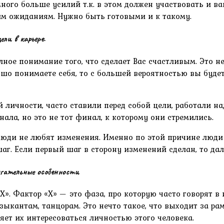
ного больше усилий т.к. в этом должен участвовать и ва
шим ожиданиям. Нужно быть готовыми и к такому.
ли в карьере.
олное понимание того, что сделает Вас счастливым. Это 
рошо понимаете себя, то с большей вероятностью вы буд
личности, часто ставили перед собой цели, работали над
ала, но это не тот финал, к которому они стремились.
юди не любят изменения. Именно по этой причине люди 
аг. Если первый шаг в сторону изменений сделан, то да
гательные особенности
«X». Фактор «X» — это фаза, про которую часто говорят в
кантам, танцорам. Это нечто такое, что выходит за рамки
яет их интересоваться личностью этого человека.