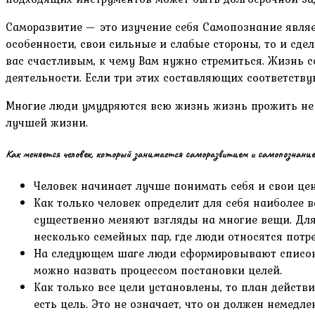
Саморазвитие — это изучение себя Самопознание являе
особенности, свои сильные и слабые стороны, то и сдел
вас счастливым, к чему Вам нужно стремиться. Жизнь 
деятельности. Если три этих составляющих соответст
Многие люди умудряются всю жизнь жизнь прожить не т
лучшей жизни.
Как меняется человек, который занимается саморазвитием и самопознани
Человек начинает лучше понимать себя и свои цен
Как только человек определит для себя наиболее
существенно меняют взгляды на многие вещи. Для 
несколько семейных пар, где люди относятся потреб
На следующем шаге люди сформировывают список 
можно назвать процессом постановки целей.
Как только все цели установлены, то план действи
есть цель. Это не означает, что он должен немедл