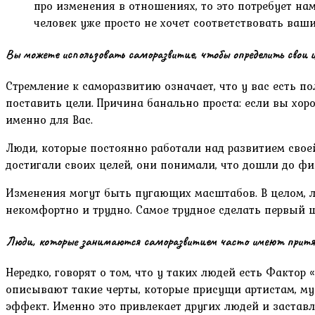
про изменения в отношениях, то это потребует нам
человек уже просто не хочет соответствовать ва
Вы можете использовать саморазвитие, чтобы определить свои це
Стремление к саморазвитию означает, что у вас есть п
поставить цели. Причина банально проста: если вы хо
именно для Вас.
Люди, которые постоянно работали над развитием своей 
достигали своих целей, они понимали, что дошли до фин
Изменения могут быть пугающих масштабов. В целом, л
некомфортно и трудно. Самое трудное сделать первый ш
Люди, которые занимаются саморазвитием часто имеют притя
Нередко, говорят о том, что у таких людей есть Фактор 
описывают такие черты, которые присущи артистам, музы
эффект. Именно это привлекает других людей и заставл