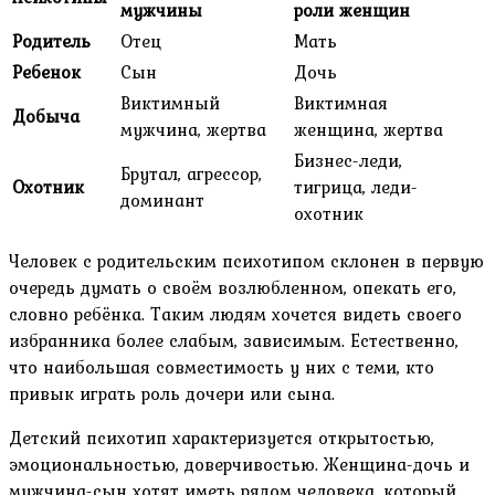
мужчины
роли женщин
Родитель
Отец
Мать
Ребенок
Сын
Дочь
Виктимный
Виктимная
Добыча
мужчина, жертва
женщина, жертва
Бизнес-леди,
Брутал, агрессор,
Охотник
тигрица, леди-
доминант
охотник
Человек с родительским психотипом склонен в первую
очередь думать о своём возлюбленном, опекать его,
словно ребёнка. Таким людям хочется видеть своего
избранника более слабым, зависимым. Естественно,
что наибольшая совместимость у них с теми, кто
привык играть роль дочери или сына.
Детский психотип характеризуется открытостью,
эмоциональностью, доверчивостью. Женщина-дочь и
мужчина-сын хотят иметь рядом человека, который