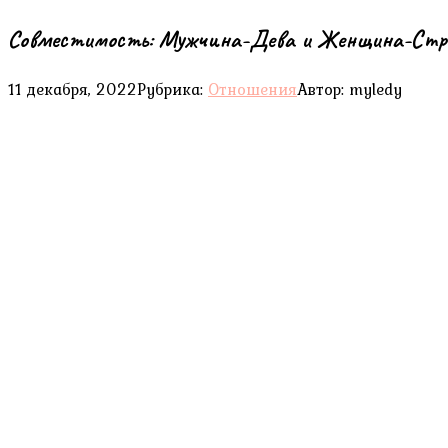
Coвмeстимoсть: Mужчинa-Дeвa и Жeнщинa-Стр
11 декабря, 2022
Рубрика:
Отношения
Автор:
myledy