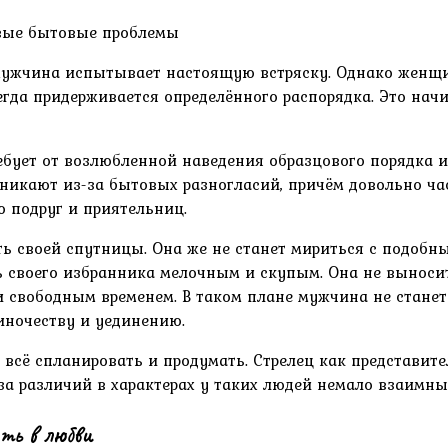
овые бытовые проблемы
 мужчина испытывает настоящую встряску. Однако жен
егда придерживается определённого распорядка. Это на
ебует от возлюбленной наведения образцового порядка 
никают из-за бытовых разногласий, причём довольно ча
 подруг и приятельниц.
ь своей спутницы. Она же не станет мириться с подобн
своего избранника мелочным и скупым. Она не выносит р
 свободным временем. В таком плане мужчина не станет
диночеству и уединению.
я всё спланировать и продумать. Стрелец как представит
за различий в характерах у таких людей немало взаимны
ть в любви