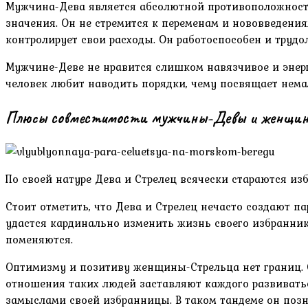
Мужчина-Дева является абсолютной противоположност
значения. Он не стремится к переменам и нововведени
контролирует свои расходы. Он работоспособен и трудо
Мужчине-Деве не нравится слишком навязчивое и энерг
человек любит наводить порядки, чему посвящает нема
Плюсы совместимости мужчины-Девы и женщины
По своей натуре Дева и Стрелец всячески стараются из
Стоит отметить, что Дева и Стрелец нечасто создают 
удастся кардинально изменить жизнь своего избранника
поменяются.
Оптимизму и позитиву женщины-Стрельца нет границ. 
отношения таких людей заставляют каждого развиватьс
замыслами своей избранницы. В таком тандеме он позна