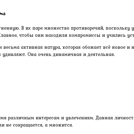
ть
огненную. В их паре множество противоречий, поскольку
лавное, чтобы они находили компромиссы и учились уст
весьма активная натура, которая обожает всё новое и 
ы удивляют. Она очень динамичная и деятельная.
время различным интересам и увлечениям. Данная личнос
ми не сокращается, а множится.