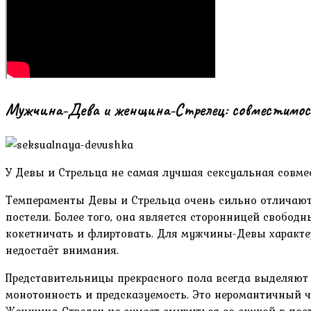
Мужчина-Дева и женщина-Стрелец: совместимос
У Девы и Стрельца не самая лучшая сексуальная совме
Темпераменты Девы и Стрельца очень сильно отличают
постели. Более того, она является сторонницей свобод
кокетничать и флиртовать. Для мужчины-Девы характерн
недостаёт внимания.
Представительницы прекрасного пола всегда выделяют 
монотонность и предсказуемость. Это неромантичный ч
Женщина-Стрелец не сумеет смириться со скукой в пос