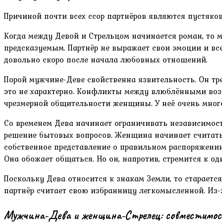
Причиной почти всех ссор партнёров являются пустяк
Когда между Девой и Стрельцом начинается роман, то
предсказуемым. Партнёр не выражает свои эмоции и вс
довольно скоро после начала любовных отношений.
Порой мужчине-Деве свойственна язвительность. Он тр
это не характерно. Конфликты между влюблёнными воз
чрезмерной общительности женщины. У неё очень много
Со временем Дева начинает ограничивать независимост
решение бытовых вопросов. Женщина начинает считать 
собственное представление о правильном распоряжении
Она обожает общаться. Но он, напротив, стремится к о
Поскольку Дева относится к знакам Земли, то стараетс
партнёр считает свою избранницу легкомысленной. Из-
Мужчина-Дева и женщина-Стрелец: совместимос