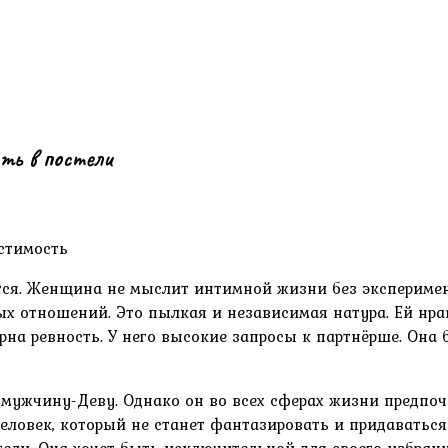
ть в постели
стимость
ся. Женщина не мыслит интимной жизни без эксперимент
ных отношений. Это пылкая и независимая натура. Ей нр
а ревность. У него высокие запросы к партнёрше. Она б
мужчину-Деву. Однако он во всех сферах жизни предпоч
еловек, который не станет фантазировать и придаваться
тели. Она хочет быть исключительной для своего избран