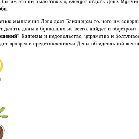
 бы им это ни было тяжело, следует отдать Деве. Мужч
ба.
ю мышления Дева даст Близнецам то, чего им совершенн
т делать деньги буквально из всего, найдет и обустрои
ношений
? Капризы и недовольство, упрямство и болтливо
дет вразрез с представлениями Девы об идеальной женщ