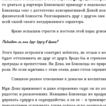
то учиться у партнера Близнецов) приведут к недоволь
Близнецы секс с достаточно консервативной Девой пок
физической близости. Разговаривать друг с другом они
всей силой своего несдержанного характера.
Яркие вспышки страсти в постели этой пары утих
Подходят ли они друг другу в браке?
Этого брака астрологи советуют избегать, их отзыв о
будет отталкивать их друг от друга. Вроде бы и стремл
преграды и препятствия. Ни Дева, ни Близнецы по прир
роли. Но если мужчина с этим очень даже готов справит
Слишком разное отношение к деньгам и воспитани
Муж-Дева прижимист и даже откровенно скуп: он по ко
радостях и развлечениях. Женщина-Близнецы же предра
упрекать супруга в скупердяйстве, а он ее – в транжирс
присутствием сглаживать такие острые углы родительс