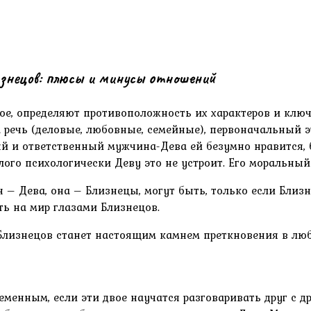
ецов: плюсы и минусы отношений
вое, определяют противоположность их характеров и кл
 речь (деловые, любовные, семейные), первоначальный э
й и ответственный мужчина-Дева ей безумно нравится, 
ого психологически Деву это не устроит. Его моральный
 – Дева, она – Близнецы, могут быть, только если Бли
ть на мир глазами Близнецов.
Близнецов станет настоящим камнем преткновения в лю
енным, если эти двое научатся разговаривать друг с д