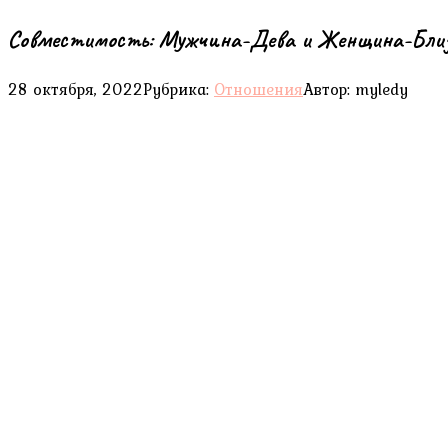
Coвмeстимoсть: Mужчинa-Дeвa и Жeнщинa-Бли
28 октября, 2022
Рубрика:
Отношения
Автор:
myledy