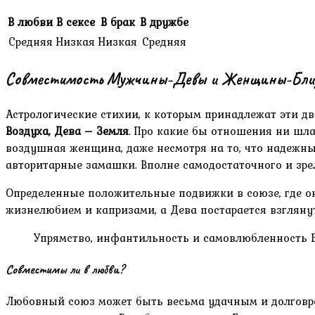
В любви
В сексе
В брак
В дружбе
Средняя
Низкая
Низкая
Средняя
Совместимость Мужчины-Девы и Женщины-Близн
Астрологические стихии, к которым принадлежат эти д
Воздуха, Дева – Земля
. Про какие бы отношения ни шла
воздушная женщина, даже несмотря на то, что надежны
авторитарные замашки. Вполне самодостаточного и зрел
Определенные положительные подвижки в союзе, где он
жизнелюбием и капризами, а Дева постарается взгляну
Упрямство, инфантильность и самовлюбленность 
Совместимы ли в любви?
Любовный союз может быть весьма удачным и долговрем