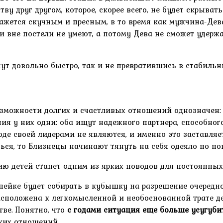
ству друг другом, которое, скорее всего, не будет скры
ажется скучным и пресным, в то время как мужчина-Дев
 и вне постели не умеют, а потому Дева не сможет удерж
нут довольно быстро, так и не превратившись в стабил
 возможности долгих и счастливых отношений однозначен
ения у них одни: оба ищут надежного партнера, способног
оде своей лидерами не являются, и именно это заставляе
ься, то Близнецы начинают тянуть на себя одеяло по пов
ю детей станет одним из ярких поводов для постоянны
пейке будет собирать в кубышку на разрешение очередно
сположена к легкомысленной и необоснованной трате де
тве. Понятно, что
с годами ситуация еще больше усугуби
ких отношений.