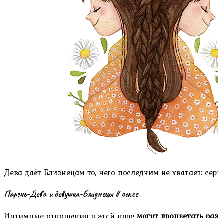
Дева даёт Близнецам то, чего последним не хватает: се
Парень-Дева и девушка-Близнецы в сексе
Интимные отношения в этой паре
могут процветать раз