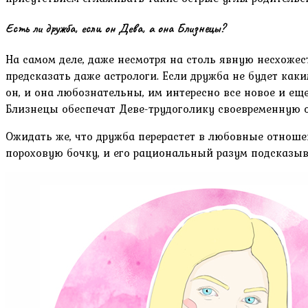
Есть ли дружба, если он Дева, а она Близнецы?
На самом деле, даже несмотря на столь явную несхожес
предсказать даже астрологи. Если дружба не будет как
он, и она любознательны, им интересно все новое и е
Близнецы обеспечат Деве-трудоголику своевременную о
Ожидать же, что дружба перерастет в любовные отноше
пороховую бочку, и его рациональный разум подсказыв