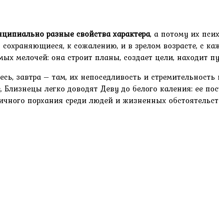
нципиально разные свойства характера
, а потому их пс
 сохраняющиеся, к сожалению, и в зрелом возрасте, с к
ых мелочей: она строит планы, создает цели, находит п
десь, завтра – там, их непоседливость и стремительность
Близнецы легко доводят Деву до белого каления: ее пос
ичного порхания среди людей и жизненных обстоятельст