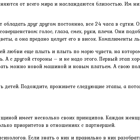
няются от всего мира и наслаждаются близостью. Им никт
 обладать друг другом постоянно, все 24 часа в сутки. 
вершенством: голос, глаза, смех, руки, плечи. Они подоб
цветы, а она предано целует его в висок. Комплименты ль
щей любви еще плыть и плыть по морю чувств, на которо
. А с другой стороны – и не надо этого. Первый этап хор
дать можно новой машиной и новым платьем. А свою пол
ть детей. Подождите, проживете следующие этапы, а пото
иной имеет несколько своих принципов. Каждая женщи
колько приоритетов в отношениях с партнершей.
хологов. Если знать о них и правильно в них разобрат