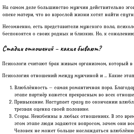
На самом деле большинство мужчин действительно эгоис
опеке матери, что во взрослой жизни хотят найти спут
Несомненно, есть представители мужского пола, психо
беспокоятся о своих родных и близких. Но, к сожалению
Стадии отношений – какие бывают?
Психологи считают брак живым организмом, который в 
Психология отношений между мужчиной и … Какие этапы
Влюблённость – самая романтичная пора. Благода
этапе партнёр кажется прекрасным во всех отноше
Привыкание. Наступает сразу по окончании влюблё
трезвая оценка своей половине.
Ссоры. Неизбежны в любых отношениях. В это врем
этом этапе люди задаются вопросом, зачем они во
Человек не может больше наслаждаться влюблённос