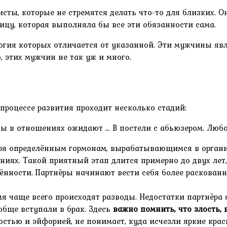
ты, которые не стремятся делать что-то для близких. О
ницу, которая выполняла бы все эти обязанности сама.
логия которых отличается от указанной. Эти мужчины яв
, этих мужчин не так уж и много.
процессе развития проходит несколько стадий:
 в отношениях ожидают … В постели с абьюзером. Любов
ря определённым гормонам, вырабатывающимся в организ
ниях. Такой приятный этап длится примерно до двух лет
нности. Партнёры начинают вести себя более раскованно
я чаще всего происходят разводы. Недостатки партнёра я
обще вступали в брак. Здесь
важно помнить, что злость,
тью и эйфорией, не понимает, куда исчезли яркие крас