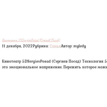
Кинотеатр 5DSergievPosad (Сергиев Посад)
11 декабря, 2022
Рубрика:
Семья
Автор:
myledy
Кинотеатр 5DSergievPosad (Сергиев Посад) Технология 
это эмоциональное напряжение. Пережить которое мож