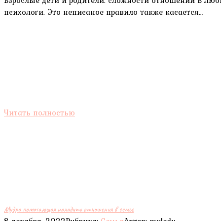
психологи. Это неписаное правило также касается…
Читать полностью
Мудра помогающая наладить отношения в семье
8 декабря, 2022
Рубрика:
Семья
Автор:
myledy