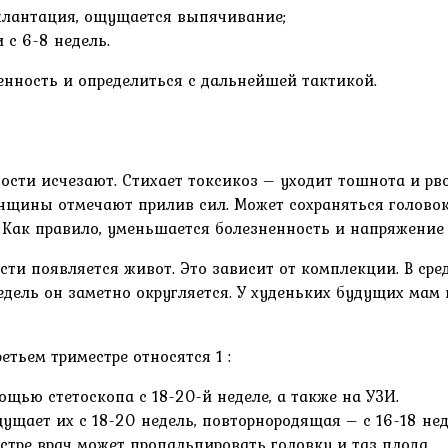
мплантация, ощущается выпячивание;
с 6-8 недель.
нность и определиться с дальнейшей тактикой.
сти исчезают. Стихает токсикоз – уходит тошнота и рв
енщины отмечают прилив сил. Может сохраняться голово
Как правило, уменьшается болезненность и напряжение 
ти появляется живот. Это зависит от комплекции. В сред
едель он заметно округляется. У худеньких будущих ма
тьем триместре относятся 1 :
щью стетоскопа с 18-20-й неделе, а также на УЗИ.
щает их с 18-20 недель, повторнородящая – с 16-18 нед
стре врач может пропальпировать головку и таз плода.