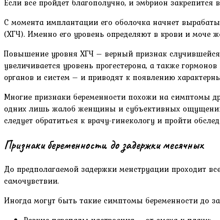
Если все пройдет благополучно, и эмбрион закрепится в
С момента имплантации его оболочка начнет вырабаты
(ХГЧ). Именно его уровень определяют в крови и моче
Повышение уровня ХГЧ – верный признак случившейся бе
увеличивается уровень прогестерона, а также гормоно
органов и систем – и приводят к появлению характерн
Многие признаки беременности похожи на симптомы дру
одних лишь жалоб женщины и субъективных ощущений. 
следует обратиться к врачу-гинекологу и пройти обслед
Признаки беременности до задержки месячных
До предполагаемой задержки менструации проходит все
самочувствии.
Иногда могут быть такие симптомы беременности до за