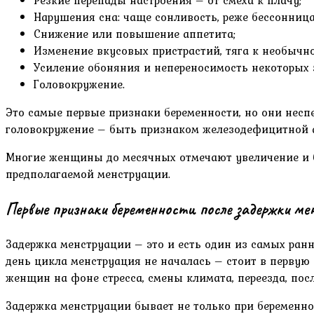
Резкие перепады настроения – от смеха к плачу;
Нарушения сна: чаще сонливость, реже бессонница
Снижение или повышение аппетита;
Изменение вкусовых пристрастий, тяга к необыч
Усиление обоняния и непереносимость некоторых 
Головокружение.
Это самые первые признаки беременности, но они несп
головокружение – быть признаком железодефицитной ан
Многие женщины до месячных отмечают увеличение и бо
предполагаемой менструации.
Первые признаки беременности после задержки м
Задержка менструации – это и есть один из самых ран
день цикла менструация не началась – стоит в первую 
женщин на фоне стресса, смены климата, переезда, посл
Задержка менструации бывает не только при беременно