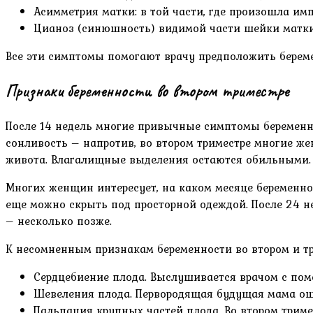
Асимметрия матки: в той части, где произошла и
Цианоз (синюшность) видимой части шейки матки 
Все эти симптомы помогают врачу предположить береме
Признаки беременности во втором триместре
После 14 недель многие привычные симптомы беременно
сонливость – напротив, во втором триместре многие ж
живота. Влагалищные выделения остаются обильными. 
Многих женщин интересует, на каком месяце беременнос
еще можно скрыть под просторной одеждой. После 24 н
– несколько позже.
К несомненным признакам беременности во втором и тре
Сердцебиение плода. Выслушивается врачом с помо
Шевеления плода. Первородящая будущая мама ощу
Пальпация крупных частей плода. Во втором триме