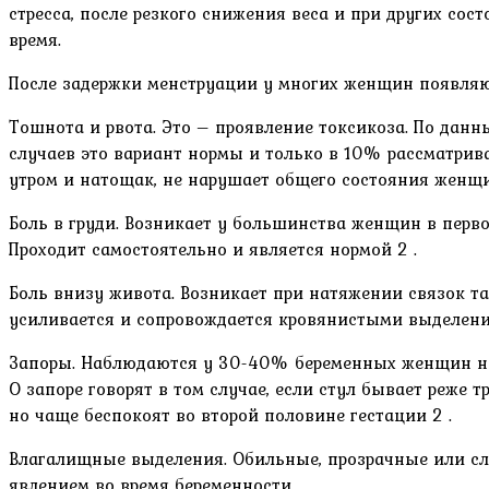
стресса, после резкого снижения веса и при других со
время.
После задержки менструации у многих женщин появляют
Тошнота и рвота. Это – проявление токсикоза. По дан
случаев это вариант нормы и только в 10% рассматрива
утром и натощак, не нарушает общего состояния женщин
Боль в груди. Возникает у большинства женщин в перв
Проходит самостоятельно и является нормой 2 .
Боль внизу живота. Возникает при натяжении связок та
усиливается и сопровождается кровянистыми выделени
Запоры. Наблюдаются у 30-40% беременных женщин на
О запоре говорят в том случае, если стул бывает реже 
но чаще беспокоят во второй половине гестации 2 .
Влагалищные выделения. Обильные, прозрачные или сле
явлением во время беременности.