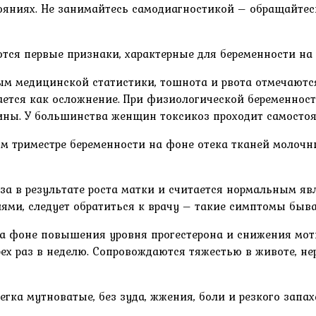
стояниях. Не занимайтесь самодиагностикой – обращайтес
ся первые признаки, характерные для беременности на 
ным медицинской статистики, тошнота и рвота отмечают
ется как осложнение. При физиологической беременности
ы. У большинства женщин токсикоз проходит самостоятел
ом триместре беременности на фоне отека тканей молочн
за в результате роста матки и считается нормальным явл
ями, следует обратиться к врачу – такие симптомы быв
 фоне повышения уровня прогестерона и снижения моти
трех раз в неделю. Сопровождаются тяжестью в животе, н
гка мутноватые, без зуда, жжения, боли и резкого запа