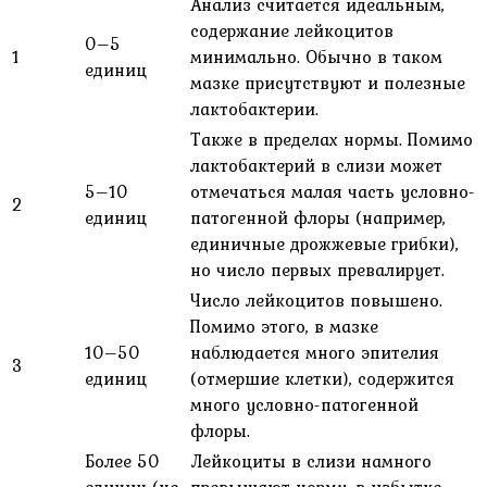
Анализ считается идеальным,
содержание лейкоцитов
0–5
1
минимально. Обычно в таком
единиц
мазке присутствуют и полезные
лактобактерии.
Также в пределах нормы. Помимо
лактобактерий в слизи может
5–10
отмечаться малая часть условно-
2
единиц
патогенной флоры (например,
единичные дрожжевые грибки),
но число первых превалирует.
Число лейкоцитов повышено.
Помимо этого, в мазке
10–50
наблюдается много эпителия
3
единиц
(отмершие клетки), содержится
много условно-патогенной
флоры.
Более 50
Лейкоциты в слизи намного
единиц (не
превышают норму, в избытке