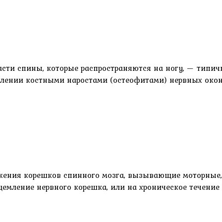
ти спины, которые распространяются на ногу, — типич
авлении костными наростами (остеофитами) нервных око
жения корешков спинного мозга, вызывающие моторные, 
щемление нервного корешка, или на хроническое течение