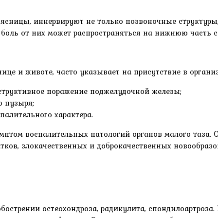
ясницы, иннервируют не только позвоночные структуры,
 боль от них может распространяться на нижнюю часть 
це и животе, часто указывает на присутствие в организ
структивное поражение поджелудочной железы;
о пузыря;
алительного характера.
птом воспалительных патологий органов малого таза. 
атков, злокачественных и доброкачественных новообразо
острении остеохондроза, радикулита, спондилоартроза