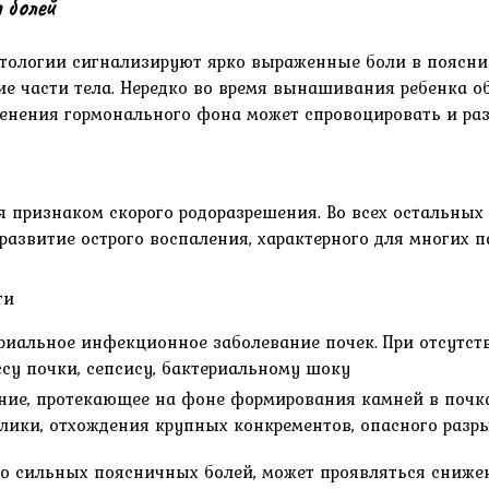
 болей
атологии сигнализируют ярко выраженные боли в поясн
 части тела. Нередко во время вынашивания ребенка об
зменения гормонального фона может спровоцировать и ра
ся признаком скорого родоразрешения. Во всех остальных
развитие острого воспаления, характерного для многих п
ти
риальное инфекционное заболевание почек. При отсутст
ссу почки, сепсису, бактериальному шоку
ние, протекающее на фоне формирования камней в почка
лики, отхождения крупных конкрементов, опасного разр
о сильных поясничных болей, может проявляться сниже