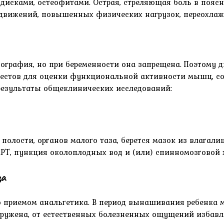
ками, остеофитами. Острая, стреляющая боль в поясниц
движений, повышенных физических нагрузок, переохлаж
графия, но при беременности она запрещена. Поэтому д
тестов для оценки функциональной активности мышц, с
результаты общеклинических исследований:
олости, органов малого таза, берется мазок из влагали
РТ, пункция околоплодных вод и (или) спинномозговой 
ца
о приемом анальгетика. В период вынашивания ребенка 
аружена, от естественных болезненных ощущений избав