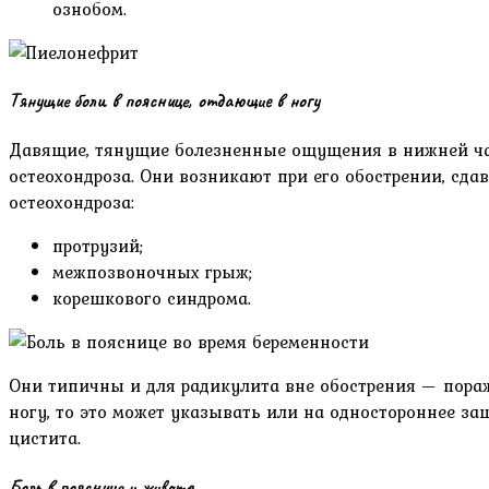
ознобом.
Тянущие боли в пояснице, отдающие в ногу
Давящие, тянущие болезненные ощущения в нижней час
остеохондроза. Они возникают при его обострении, сд
остеохондроза:
протрузий;
межпозвоночных грыж;
корешкового синдрома.
Они типичны и для радикулита вне обострения — пора
ногу, то это может указывать или на одностороннее за
цистита.
Боль в пояснице и животе