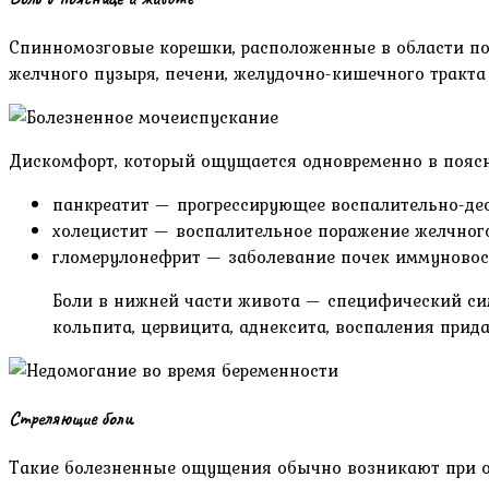
Спинномозговые корешки, расположенные в области по
желчного пузыря, печени, желудочно-кишечного тракта
Дискомфорт, который ощущается одновременно в поясни
панкреатит — прогрессирующее воспалительно-де
холецистит — воспалительное поражение желчног
гломерулонефрит — заболевание почек иммуновосп
Боли в нижней части живота — специфический сим
кольпита, цервицита, аднексита, воспаления прид
Стреляющие боли
Такие болезненные ощущения обычно возникают при об