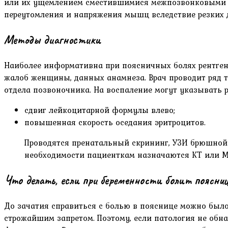
или их ущемлением сместившимися межпозвонковыми дис
переутомления и напряжения мышц вследствие резких 
Методы диагностики
Наиболее информативна при поясничных болях рентгено
жалоб женщины, данных анамнеза. Врач проводит ряд 
отдела позвоночника. На воспаление могут указывать 
сдвиг лейкоцитарной формулы влево;
повышенная скорость оседания эритроцитов.
Проводятся пренатальный скрининг, УЗИ брюшной п
необходимости пациенткам назначаются КТ или М
Что делать, если при беременности болит поясни
До зачатия справиться с болью в пояснице можно был
строжайшим запретом. Поэтому, если патология не обн