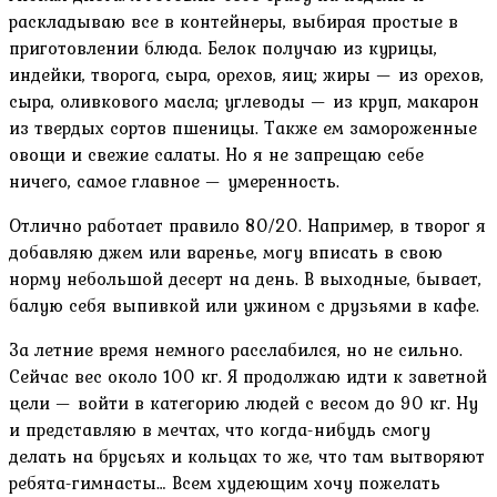
раскладываю все в контейнеры, выбирая простые в
приготовлении блюда. Белок получаю из курицы,
индейки, творога, сыра, орехов, яиц; жиры — из орехов,
сыра, оливкового масла; углеводы — из круп, макарон
из твердых сортов пшеницы. Также ем замороженные
овощи и свежие салаты. Но я не запрещаю себе
ничего, самое главное — умеренность.
Отлично работает правило 80/20. Например, в творог я
добавляю джем или варенье, могу вписать в свою
норму небольшой десерт на день. В выходные, бывает,
балую себя выпивкой или ужином с друзьями в кафе.
За летние время немного расслабился, но не сильно.
Сейчас вес около 100 кг. Я продолжаю идти к заветной
цели — войти в категорию людей с весом до 90 кг. Ну
и представляю в мечтах, что когда-нибудь смогу
делать на брусьях и кольцах то же, что там вытворяют
ребята-гимнасты… Всем худеющим хочу пожелать