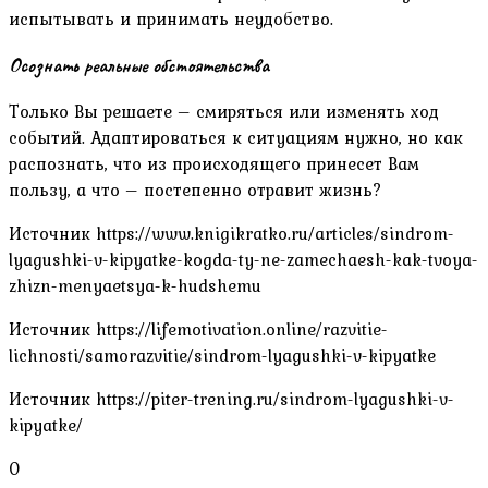
испытывать и принимать неудобство.
Осознать реальные обстоятельства
Только Вы решаете – смиряться или изменять ход
событий. Адаптироваться к ситуациям нужно, но как
распознать, что из происходящего принесет Вам
пользу, а что – постепенно отравит жизнь?
Источник
https://www.knigikratko.ru/articles/sindrom-
lyagushki-v-kipyatke-kogda-ty-ne-zamechaesh-kak-tvoya-
zhizn-menyaetsya-k-hudshemu
Источник
https://lifemotivation.online/razvitie-
lichnosti/samorazvitie/sindrom-lyagushki-v-kipyatke
Источник
https://piter-trening.ru/sindrom-lyagushki-v-
kipyatke/
0