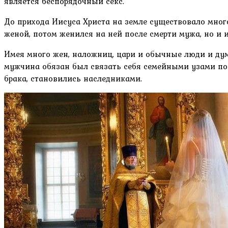
является беспорядочный секс.
До прихода Иисуса Христа на земле существовало многож
женой, потом женился на ней после смерти мужа, но и
Имея много жен, наложниц, цари и обычные люди и дум
мужчина обязан был связать себя семейными узами по 
брака, становились наследниками.