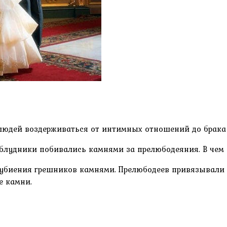
 людей воздерживаться от интимных отношений до брака
а блудники побивались камнями за прелюбодеяния. В чем
убиения грешников камнями. Прелюбодеев привязывали за
е камни.