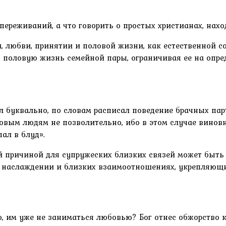
ереживаний, а что говорить о простых христианах, нах
 любви, принятии и половой жизни, как естественной с
половую жизнь семейной пары, ограничивая ее на определ
ел буквально, по словам расписал поведение брачных па
овым людям не позволительно, ибо в этом случае виновн
пал в блуд».
ой причиной для супружеских близких связей может быть
ви, наслаждении и близких взаимоотношениях, укрепляющ
, им уже не заниматься любовью? Бог отнес обжорство к 