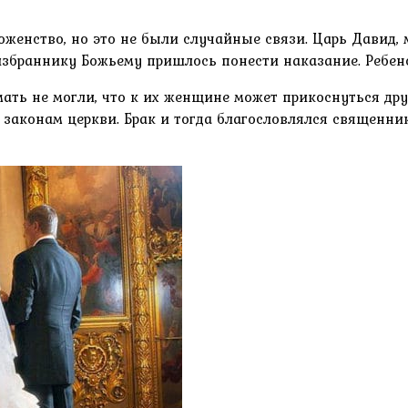
енство, но это не были случайные связи. Царь Давид, му
 избраннику Божьему пришлось понести наказание. Ребен
ать не могли, что к их женщине может прикоснуться др
законам церкви. Брак и тогда благословлялся священник