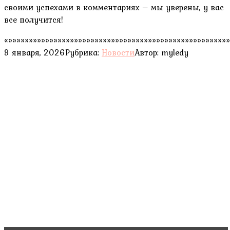
своими успехами в комментариях – мы уверены, у вас
все получится!
«»»»»»»»»»»»»»»»»»»»»»»»»»»»»»»»»»»»»»»»»»»»»»»»»»»»»»»
9 января, 2026
Рубрика:
Новости
Автор:
myledy