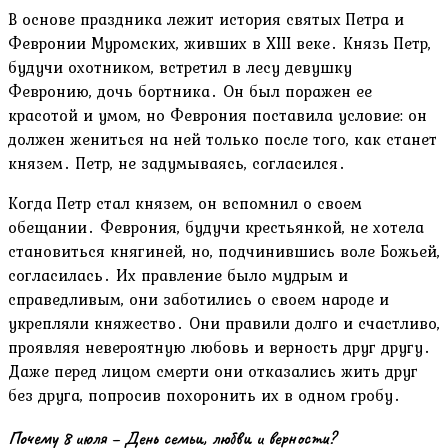
В основе праздника лежит история святых Петра и
Февронии Муромских, живших в XIII веке․ Князь Петр,
будучи охотником, встретил в лесу девушку
Февронию, дочь бортника․ Он был поражен ее
красотой и умом, но Феврония поставила условие: он
должен жениться на ней только после того, как станет
князем․ Петр, не задумываясь, согласился․
Когда Петр стал князем, он вспомнил о своем
обещании․ Феврония, будучи крестьянкой, не хотела
становиться княгиней, но, подчинившись воле Божьей,
согласилась․ Их правление было мудрым и
справедливым, они заботились о своем народе и
укрепляли княжество․ Они правили долго и счастливо,
проявляя невероятную любовь и верность друг другу․
Даже перед лицом смерти они отказались жить друг
без друга, попросив похоронить их в одном гробу․
Почему 8 июля – День семьи, любви и верности?