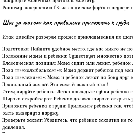
Закупорке молочных протоков: маститу.
Раннему завершению ГВ: из-за дискомфорта и неуверен
Шаг за шагом: как правильно приложить к груди
Итак, давайте разберем процесс прикладывания по шага
Подготовка: Найдите удобное место, где вас никто не п
Положение мамы и ребенка: Существует множество пози
Классическая позиция: Мама сидит или лежит, ребенок 
Поза «»»»колыбелька»»»»: Мама держит ребенка под мы
Поза «»»»лежа»»»»: Мама и ребенок лежат на боку друг к
Правильный захват: Это самый важный этап!
Стимулируйте ребенка: Легко погладьте губки ребенка 
Широко откройте рот: Ребенок должен широко открыть ро
Приложите ребенка к груди: Приложите ребенка так, чт
быть вывернута наружу.
Проверьте захват: Убедитесь, что ребенок захватил не
давления.