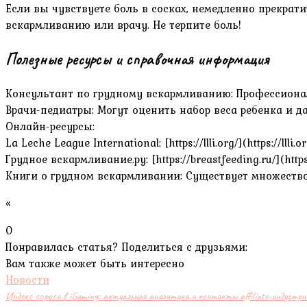
Если вы чувствуете боль в сосках, немедленно прекрати
вскармливанию или врачу. Не терпите боль!
Полезные ресурсы и справочная информация
Консультант по грудному вскармливанию: Профессиона
Врачи-педиатры: Могут оценить набор веса ребенка и 
Онлайн-ресурсы:
La Leche League International: [https://llli.org/](https:/
Грудное вскармливание.ру: [https://breastfeeding.ru/](http
Книги о грудном вскармливании: Существует множество 
«
0
Понравилась статья? Поделиться с друзьями:
Вам также может быть интересно
Новости
Индекс спроса в iGaming: актуальная аналитика и контакты affiliate-индустри