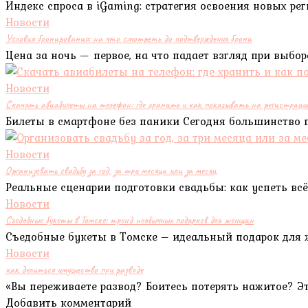
Индекс спроса в iGaming: стратегия освоения новых р
Новости
Условия бронирования: на что смотреть до подтверждения брони
Цена за ночь — первое, на что падает взгляд при выбо
Новости
Скачать авиабилеты на телефон: где хранить и как показывать на регистраци
Билеты в смартфоне без паники Сегодня большинство 
Новости
Организовать свадьбу за год, за три месяца или за месяц
Реальные сценарии подготовки свадьбы: как успеть всё 
Новости
Съедобные букеты в Томске: тренд необычных подарков для женщин
Съедобные букеты в Томске – идеальный подарок для ж
Новости
как делиться имущество при разводе
«Вы переживаете развод? Боитесь потерять нажитое? 
Добавить комментарий