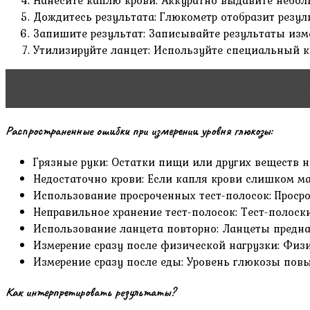
Нанесите каплю крови: Аккуратно выдавите небол
Дождитесь результата: Глюкометр отобразит резуль
Запишите результат: Записывайте результаты изм
Утилизируйте ланцет: Используйте специальный к
Читать статью
как выглядит гной при гайморите фо
Распространенные ошибки при измерении уровня глюкозы:
Грязные руки: Остатки пищи или других веществ н
Недостаточно крови: Если капля крови слишком ма
Использование просроченных тест-полосок: Проср
Неправильное хранение тест-полосок: Тест-полоски
Использование ланцета повторно: Ланцеты предна
Измерение сразу после физической нагрузки: Физ
Измерение сразу после еды: Уровень глюкозы пов
Как интерпретировать результаты?