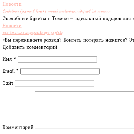
Новости
Съедобные букеты в Томске: тренд необычных подарков для женщин
Съедобные букеты в Томске – идеальный подарок для ж
Новости
как делиться имущество при разводе
«Вы переживаете развод? Боитесь потерять нажитое? 
Добавить комментарий
Имя
*
Email
*
Сайт
Комментарий