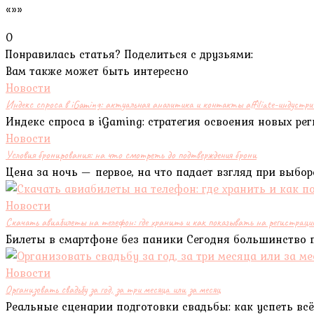
«»»
0
Понравилась статья? Поделиться с друзьями:
Вам также может быть интересно
Новости
Индекс спроса в iGaming: актуальная аналитика и контакты affiliate-индустри
Индекс спроса в iGaming: стратегия освоения новых р
Новости
Условия бронирования: на что смотреть до подтверждения брони
Цена за ночь — первое, на что падает взгляд при выбо
Новости
Скачать авиабилеты на телефон: где хранить и как показывать на регистраци
Билеты в смартфоне без паники Сегодня большинство 
Новости
Организовать свадьбу за год, за три месяца или за месяц
Реальные сценарии подготовки свадьбы: как успеть всё 