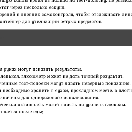
ьшую каплю крови из пальца на тест-полоску. Не размаз
тат через несколько секунд.
ерений в дневник самоконтроля, чтобы отслеживать дин
онтейнер для утилизации острых предметов.
то
а руках могут исказить результаты.
ленькая, глюкометр может не дать точный результат.
оченные тест-полоски могут давать неверные показания.
 необходимо хранить в сухом, прохладном месте, в плот
значены для одноразового использования.
ическая активность может влиять на уровень глюкозы.
ышается после еды;