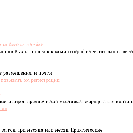
и для выхода на новые GEO
егионов Выход на незнакомый географический рынок всег
ре размещения, и почти
и
пассажиров предпочитает скачивать маршрутные квита
за год, три месяца или месяц. Практические