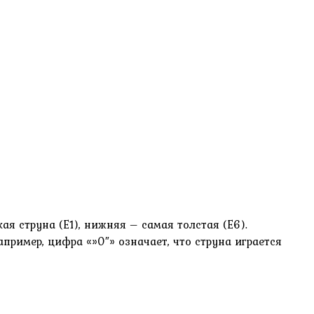
я струна (E1), нижняя – самая толстая (E6).
ример, цифра «»0″» означает, что струна играется