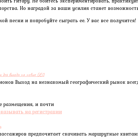
оить гитару. Не бойтесь экспериментировать, практикуйт
упорства. Но наградой за ваши усилия станет возможнос
ой песни и попробуйте сыграть ее. У вас все получится!
и для выхода на новые GEO
егионов Выход на незнакомый географический рынок всег
ре размещения, и почти
и
пассажиров предпочитает скачивать маршрутные квита