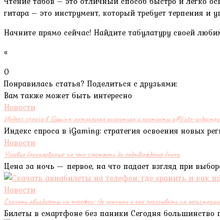
Чтение табов – это отличный способ быстро и легко осв
гитара – это инструмент, который требует терпения и 
Начните прямо сейчас! Найдите табулатуру своей любим
«
0
Понравилась статья? Поделиться с друзьями:
Вам также может быть интересно
Новости
Индекс спроса в iGaming: актуальная аналитика и контакты affiliate-индустри
Индекс спроса в iGaming: стратегия освоения новых р
Новости
Условия бронирования: на что смотреть до подтверждения брони
Цена за ночь — первое, на что падает взгляд при выбо
Новости
Скачать авиабилеты на телефон: где хранить и как показывать на регистраци
Билеты в смартфоне без паники Сегодня большинство 