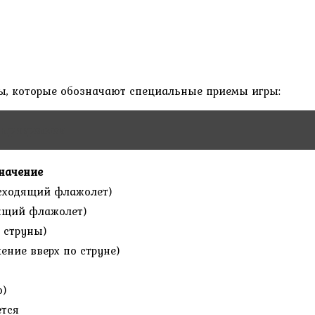
ы, которые обозначают специальные приемы игры:
 прикреплен
начение
сходящий флажолет)
одящий флажолет)
 струны)
жение вверх по струне)
о)
ется