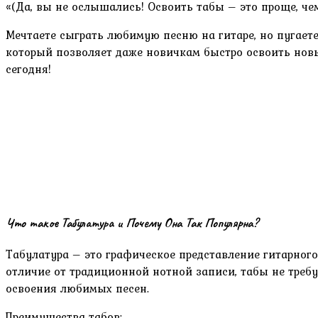
«(Да, вы не ослышались! Освоить табы – это проще, чем
Мечтаете сыграть любимую песню на гитаре, но пугает
который позволяет даже новичкам быстро освоить новые
сегодня!
Что такое Табулатура и Почему Она Так Популярна?
Табулатура – это графическое представление гитарного
отличие от традиционной нотной записи, табы не треб
освоения любимых песен.
Преимущества табов: