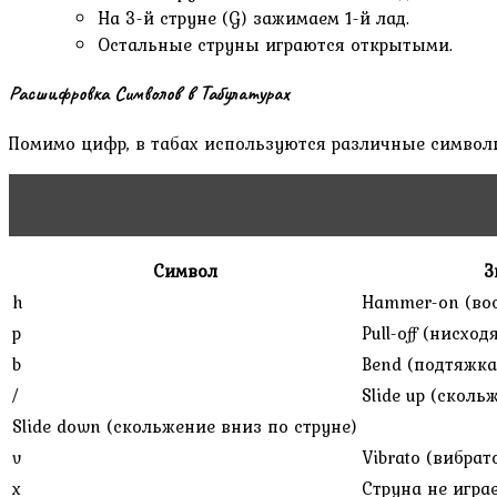
На 3-й струне (G) зажимаем 1-й лад.
Остальные струны играются открытыми.
Расшифровка Символов в Табулатурах
Помимо цифр, в табах используются различные символ
Читать статью
как посмотреть к какой поликлинике
Символ
З
h
Hammer-on (во
p
Pull-off (нисх
b
Bend (подтяжка
/
Slide up (сколь
Slide down (скольжение вниз по струне)
v
Vibrato (вибрат
x
Струна не игра