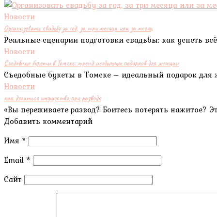
Новости
Организовать свадьбу за год, за три месяца или за месяц
Реальные сценарии подготовки свадьбы: как успеть всё 
Новости
Съедобные букеты в Томске: тренд необычных подарков для женщин
Съедобные букеты в Томске – идеальный подарок для ж
Новости
как делиться имущество при разводе
«Вы переживаете развод? Боитесь потерять нажитое? 
Добавить комментарий
Имя
*
Email
*
Сайт