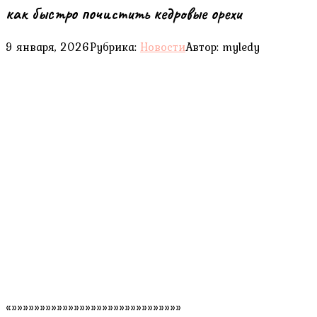
как быстро почистить кедровые орехи
9 января, 2026
Рубрика:
Новости
Автор:
myledy
«»»»»»»»»»»»»»»»»»»»»»»»»»»»»»»