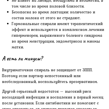
Не влияет на либидо, неощутима и незаметна, в
том числе во время половой близости.
Безопасна во время лактации: количество и
состав молока от этого не страдают.
Гормональные спирали имеют терапевтический
эффект и используются в комплексном лечении
гиперменореи, выраженного болевого синдрома
во время менструации, эндометриоза и миомы
матки.
А есть ли минусы?
Внутриматочная спираль не защищает от ЗППП.
Поэтому если партнер непостоянный или
необследованный, воспользуйтесь презервативом.
Другой серьезный недостаток — высокий риск
восходящей инфекции и воспаления в первый месяц
после установки. Если антибиотики не помогают с
этим справиться, от спирали придется отказаться.