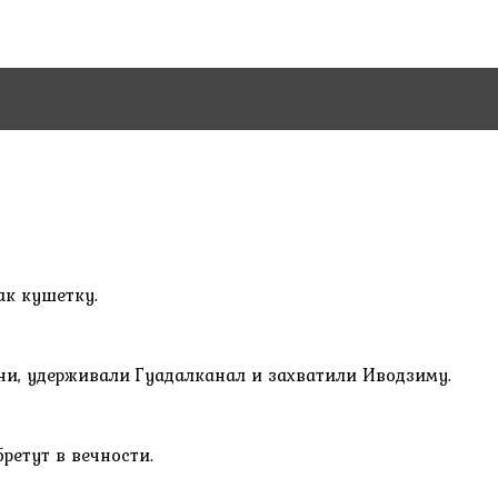
ак кушетку.
они, удерживали Гуадалканал и захватили Иводзиму.
ретут в вечности.