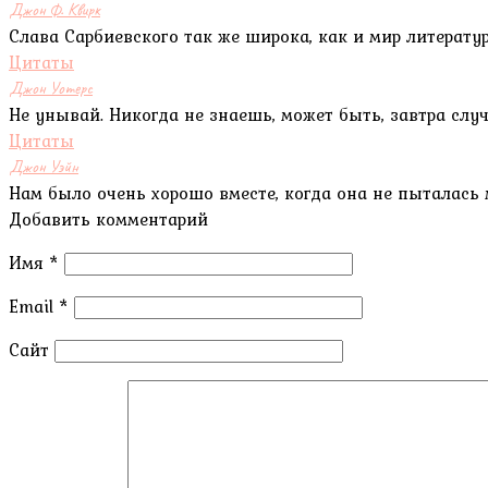
Джон Ф. Квирк
Слава Сарбиевского так же широка, как и мир литерату
Цитаты
Джон Уотерс
Не унывай. Никогда не знаешь, может быть, завтра случ
Цитаты
Джон Уэйн
Нам было очень хорошо вместе, когда она не пыталась 
Добавить комментарий
Имя
*
Email
*
Сайт