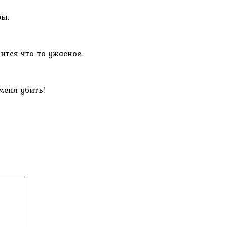
ры.
ится что-то ужасное.
меня убить!