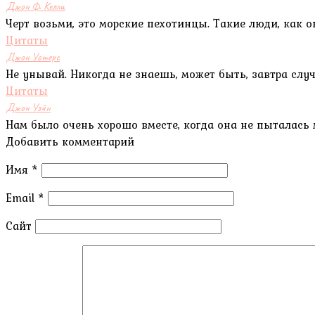
Джон Ф. Келли
Черт возьми, это морские пехотинцы. Такие люди, как 
Цитаты
Джон Уотерс
Не унывай. Никогда не знаешь, может быть, завтра случ
Цитаты
Джон Уэйн
Нам было очень хорошо вместе, когда она не пыталась 
Добавить комментарий
Имя
*
Email
*
Сайт