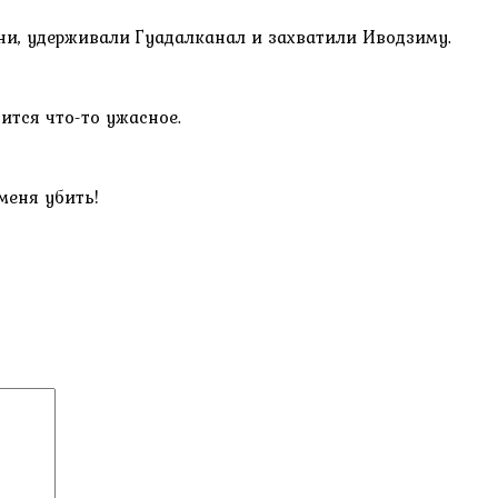
они, удерживали Гуадалканал и захватили Иводзиму.
ится что-то ужасное.
меня убить!