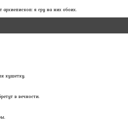
 архиепископ: я сру на них обоих.
ак кушетку.
ретут в вечности.
ры.