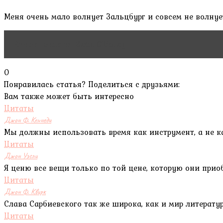
Меня очень мало волнует Зальцбург и совсем не волнует
Читать статью
Seán O'Casey
0
Понравилась статья? Поделиться с друзьями:
Вам также может быть интересно
Цитаты
Джон Ф. Кеннеди
Мы должны использовать время как инструмент, а не к
Цитаты
Джон Уэсли
Я ценю все вещи только по той цене, которую они приоб
Цитаты
Джон Ф. Квирк
Слава Сарбиевского так же широка, как и мир литерату
Цитаты