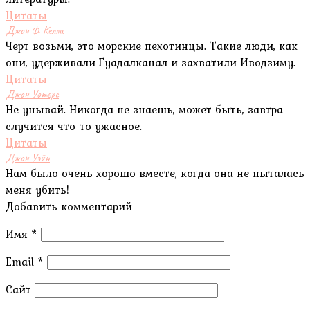
Цитаты
Джон Ф. Келли
Черт возьми, это морские пехотинцы. Такие люди, как
они, удерживали Гуадалканал и захватили Иводзиму.
Цитаты
Джон Уотерс
Не унывай. Никогда не знаешь, может быть, завтра
случится что-то ужасное.
Цитаты
Джон Уэйн
Нам было очень хорошо вместе, когда она не пыталась
меня убить!
Добавить комментарий
Имя
*
Email
*
Сайт