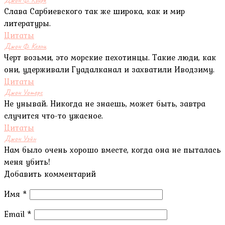
Слава Сарбиевского так же широка, как и мир
литературы.
Цитаты
Джон Ф. Келли
Черт возьми, это морские пехотинцы. Такие люди, как
они, удерживали Гуадалканал и захватили Иводзиму.
Цитаты
Джон Уотерс
Не унывай. Никогда не знаешь, может быть, завтра
случится что-то ужасное.
Цитаты
Джон Уэйн
Нам было очень хорошо вместе, когда она не пыталась
меня убить!
Добавить комментарий
Имя
*
Email
*