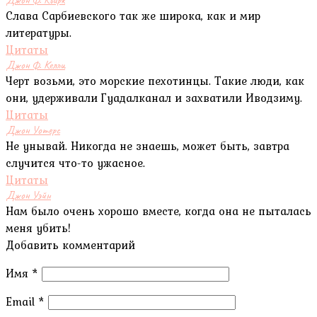
Слава Сарбиевского так же широка, как и мир
литературы.
Цитаты
Джон Ф. Келли
Черт возьми, это морские пехотинцы. Такие люди, как
они, удерживали Гуадалканал и захватили Иводзиму.
Цитаты
Джон Уотерс
Не унывай. Никогда не знаешь, может быть, завтра
случится что-то ужасное.
Цитаты
Джон Уэйн
Нам было очень хорошо вместе, когда она не пыталась
меня убить!
Добавить комментарий
Имя
*
Email
*