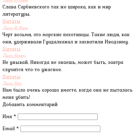
Слава Сарбиевского так же широка, как и мир
литературы.
Цитаты
Джон Ф. Келли
Черт возьми, это морские пехотинцы. Такие люди, как
они, удерживали Гуадалканал и захватили Иводзиму.
Цитаты
Джон Уотерс
Не унывай. Никогда не знаешь, может быть, завтра
случится что-то ужасное.
Цитаты
Джон Уэйн
Нам было очень хорошо вместе, когда она не пыталась
меня убить!
Добавить комментарий
Имя
*
Email
*