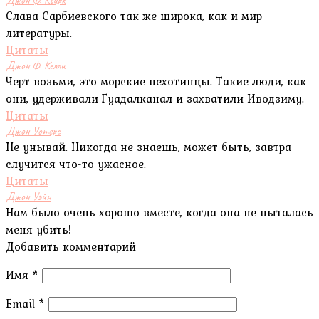
Слава Сарбиевского так же широка, как и мир
литературы.
Цитаты
Джон Ф. Келли
Черт возьми, это морские пехотинцы. Такие люди, как
они, удерживали Гуадалканал и захватили Иводзиму.
Цитаты
Джон Уотерс
Не унывай. Никогда не знаешь, может быть, завтра
случится что-то ужасное.
Цитаты
Джон Уэйн
Нам было очень хорошо вместе, когда она не пыталась
меня убить!
Добавить комментарий
Имя
*
Email
*