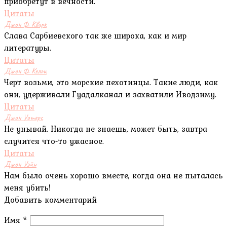
приобретут в вечности.
Цитаты
Джон Ф. Квирк
Слава Сарбиевского так же широка, как и мир
литературы.
Цитаты
Джон Ф. Келли
Черт возьми, это морские пехотинцы. Такие люди, как
они, удерживали Гуадалканал и захватили Иводзиму.
Цитаты
Джон Уотерс
Не унывай. Никогда не знаешь, может быть, завтра
случится что-то ужасное.
Цитаты
Джон Уэйн
Нам было очень хорошо вместе, когда она не пыталась
меня убить!
Добавить комментарий
Имя
*