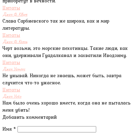
приобретут в вечности.
Цитаты
Джон Ф. Квирк
Слава Сарбиевского так же широка, как и мир
литературы.
Цитаты
Джон Ф. Келли
Черт возьми, это морские пехотинцы. Такие люди, как
они, удерживали Гуадалканал и захватили Иводзиму.
Цитаты
Джон Уотерс
Не унывай. Никогда не знаешь, может быть, завтра
случится что-то ужасное.
Цитаты
Джон Уэйн
Нам было очень хорошо вместе, когда она не пыталась
меня убить!
Добавить комментарий
Имя
*