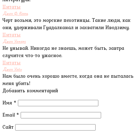
Цитаты
Джон Ф. Келли
Черт возьми, это морские пехотинцы. Такие люди, как
они, удерживали Гуадалканал и захватили Иводзиму.
Цитаты
Джон Уотерс
Не унывай. Никогда не знаешь, может быть, завтра
случится что-то ужасное.
Цитаты
Джон Уэйн
Нам было очень хорошо вместе, когда она не пыталась
меня убить!
Добавить комментарий
Имя
*
Email
*
Сайт