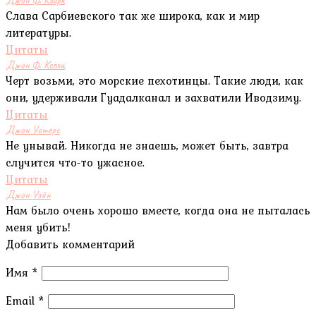
Слава Сарбиевского так же широка, как и мир
литературы.
Цитаты
Джон Ф. Келли
Черт возьми, это морские пехотинцы. Такие люди, как
они, удерживали Гуадалканал и захватили Иводзиму.
Цитаты
Джон Уотерс
Не унывай. Никогда не знаешь, может быть, завтра
случится что-то ужасное.
Цитаты
Джон Уэйн
Нам было очень хорошо вместе, когда она не пыталась
меня убить!
Добавить комментарий
Имя
*
Email
*