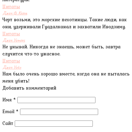
Цитаты
Джон Ф. Келли
Черт возьми, это морские пехотинцы. Такие люди, как
они, удерживали Гуадалканал и захватили Иводзиму.
Цитаты
Джон Уотерс
Не унывай. Никогда не знаешь, может быть, завтра
случится что-то ужасное.
Цитаты
Джон Уэйн
Нам было очень хорошо вместе, когда она не пыталась
меня убить!
Добавить комментарий
Имя
*
Email
*
Сайт