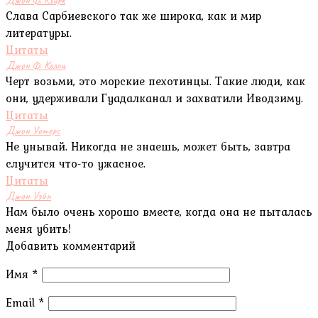
Слава Сарбиевского так же широка, как и мир
литературы.
Цитаты
Джон Ф. Келли
Черт возьми, это морские пехотинцы. Такие люди, как
они, удерживали Гуадалканал и захватили Иводзиму.
Цитаты
Джон Уотерс
Не унывай. Никогда не знаешь, может быть, завтра
случится что-то ужасное.
Цитаты
Джон Уэйн
Нам было очень хорошо вместе, когда она не пыталась
меня убить!
Добавить комментарий
Имя
*
Email
*