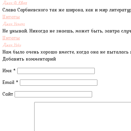
Джон Ф. Квирк
Слава Сарбиевского так же широка, как и мир литерату
Цитаты
Джон Уотерс
Не унывай. Никогда не знаешь, может быть, завтра случ
Цитаты
Джон Уэйн
Нам было очень хорошо вместе, когда она не пыталась 
Добавить комментарий
Имя
*
Email
*
Сайт