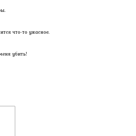
ры.
ится что-то ужасное.
меня убить!