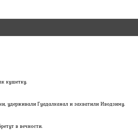
ак кушетку.
они, удерживали Гуадалканал и захватили Иводзиму.
ретут в вечности.