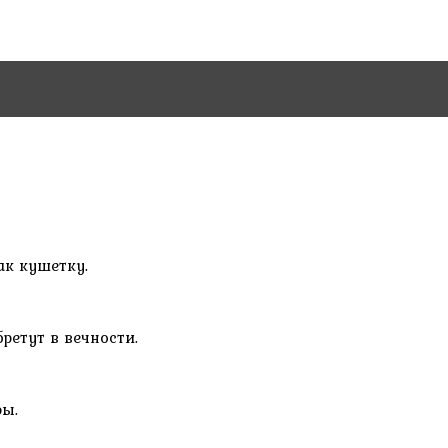
ак кушетку.
ретут в вечности.
ры.