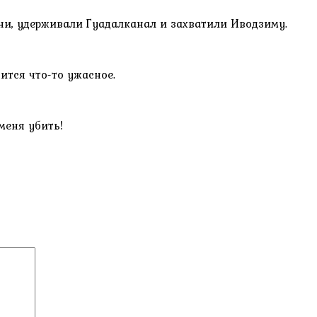
они, удерживали Гуадалканал и захватили Иводзиму.
ится что-то ужасное.
меня убить!