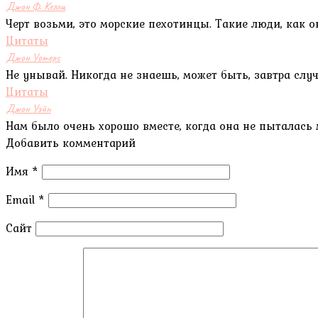
Джон Ф. Келли
Черт возьми, это морские пехотинцы. Такие люди, как 
Цитаты
Джон Уотерс
Не унывай. Никогда не знаешь, может быть, завтра случ
Цитаты
Джон Уэйн
Нам было очень хорошо вместе, когда она не пыталась 
Добавить комментарий
Имя
*
Email
*
Сайт