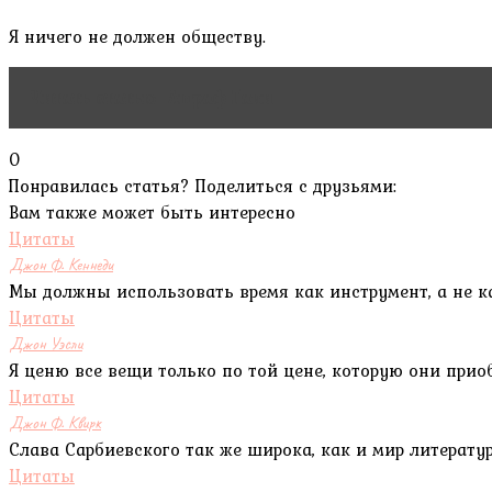
Я ничего не должен обществу.
Читать статью
Ашраф Гани
0
Понравилась статья? Поделиться с друзьями:
Вам также может быть интересно
Цитаты
Джон Ф. Кеннеди
Мы должны использовать время как инструмент, а не к
Цитаты
Джон Уэсли
Я ценю все вещи только по той цене, которую они приоб
Цитаты
Джон Ф. Квирк
Слава Сарбиевского так же широка, как и мир литерату
Цитаты