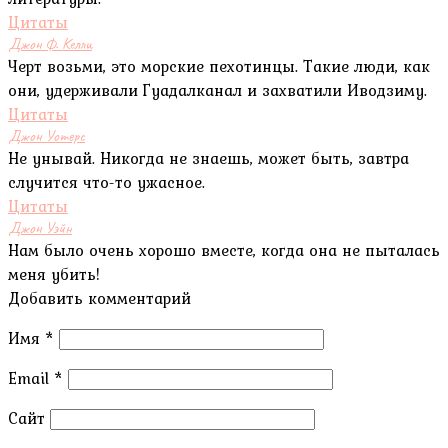
Цитаты
Джон Ф. Келли
Черт возьми, это морские пехотинцы. Такие люди, как
они, удерживали Гуадалканал и захватили Иводзиму.
Цитаты
Джон Уотерс
Не унывай. Никогда не знаешь, может быть, завтра
случится что-то ужасное.
Цитаты
Джон Уэйн
Нам было очень хорошо вместе, когда она не пыталась
меня убить!
Добавить комментарий
Имя
*
Email
*
Сайт