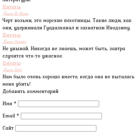
Цитаты
Джон Ф. Келли
Черт возьми, это морские пехотинцы. Такие люди, как
они, удерживали Гуадалканал и захватили Иводзиму.
Цитаты
Джон Уотерс
Не унывай. Никогда не знаешь, может быть, завтра
случится что-то ужасное.
Цитаты
Джон Уэйн
Нам было очень хорошо вместе, когда она не пыталась
меня убить!
Добавить комментарий
Имя
*
Email
*
Сайт