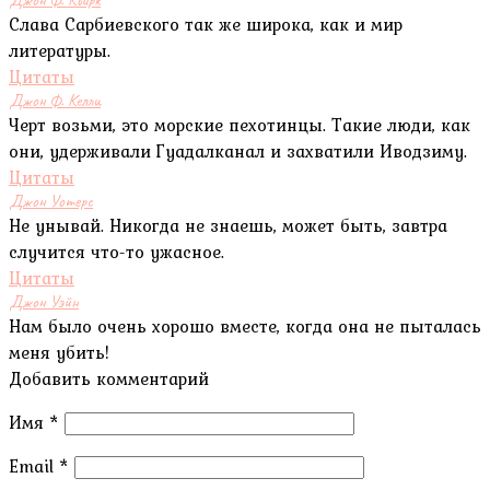
Слава Сарбиевского так же широка, как и мир
литературы.
Цитаты
Джон Ф. Келли
Черт возьми, это морские пехотинцы. Такие люди, как
они, удерживали Гуадалканал и захватили Иводзиму.
Цитаты
Джон Уотерс
Не унывай. Никогда не знаешь, может быть, завтра
случится что-то ужасное.
Цитаты
Джон Уэйн
Нам было очень хорошо вместе, когда она не пыталась
меня убить!
Добавить комментарий
Имя
*
Email
*