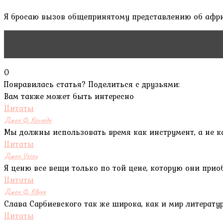
Я бросаю вызов общепринятому представлению об афри
Читать статью
Claude Adrien Helvétius
0
Понравилась статья? Поделиться с друзьями:
Вам также может быть интересно
Цитаты
Джон Ф. Кеннеди
Мы должны использовать время как инструмент, а не к
Цитаты
Джон Уэсли
Я ценю все вещи только по той цене, которую они приоб
Цитаты
Джон Ф. Квирк
Слава Сарбиевского так же широка, как и мир литерату
Цитаты