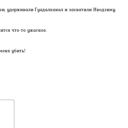
они, удерживали Гуадалканал и захватили Иводзиму.
ится что-то ужасное.
меня убить!