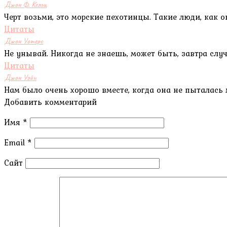
Джон Ф. Келли
Черт возьми, это морские пехотинцы. Такие люди, как 
Цитаты
Джон Уотерс
Не унывай. Никогда не знаешь, может быть, завтра случ
Цитаты
Джон Уэйн
Нам было очень хорошо вместе, когда она не пыталась 
Добавить комментарий
Имя
*
Email
*
Сайт