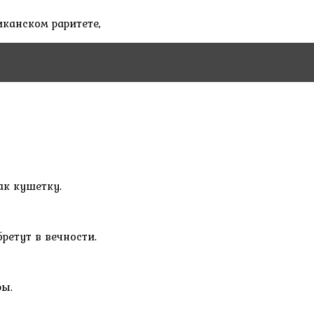
канском раритете,
ак кушетку.
ретут в вечности.
ры.