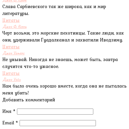
Слава Сарбиевского так же широка, как и мир
литературы.
Цитаты
Джон Ф. Келли
Черт возьми, это морские пехотинцы. Такие люди, как
они, удерживали Гуадалканал и захватили Иводзиму.
Цитаты
Джон Уотерс
Не унывай. Никогда не знаешь, может быть, завтра
случится что-то ужасное.
Цитаты
Джон Уэйн
Нам было очень хорошо вместе, когда она не пыталась
меня убить!
Добавить комментарий
Имя
*
Email
*